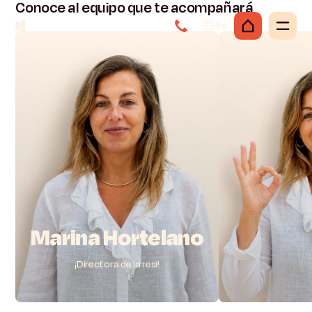
Conoce
al
equipo
que
te
acompañará
Es
Marina
Hortelano
¡Directora de la resi!