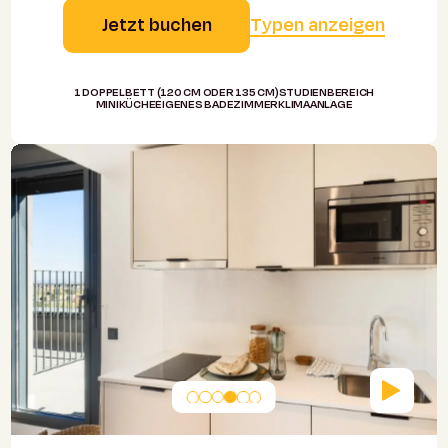
Jetzt buchen
Typen anzeigen
1 DOPPELBETT (120 CM ODER 135 CM)
STUDIENBEREICH
MINIKÜCHE
EIGENES BADEZIMMER
KLIMAANLAGE