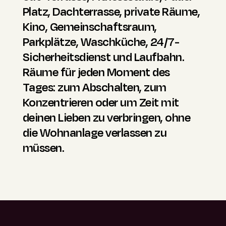
Platz, Dachterrasse, private Räume,
exklusivsten Gegenden Madrids und
das dir nahesteht, deinen Namen
Kino, Gemeinschaftsraum,
ist von allem umgeben, was den
kennt, immer für dich da ist, wenn
Parkplätze, Waschküche, 24/7-
Alltag erleichtert: Geschäfte,
du es brauchst, und dafür sorgt,
Sicherheitsdienst und Laufbahn.
Restaurants, Parks und eine tolle
dass du dich vom ersten Tag an wie
Räume für jeden Moment des
Atmosphäre. Es ist über die S-Bahn
zu Hause fühlst. Mit einem 24/7-
Tages: zum Abschalten, zum
und den Bus sehr gut an das
Sicherheitsdienst, der dir bei allem
Konzentrieren oder um Zeit mit
Stadtzentrum angebunden.
hilft, was du brauchst.
deinen Lieben zu verbringen, ohne
die Wohnanlage verlassen zu
müssen.