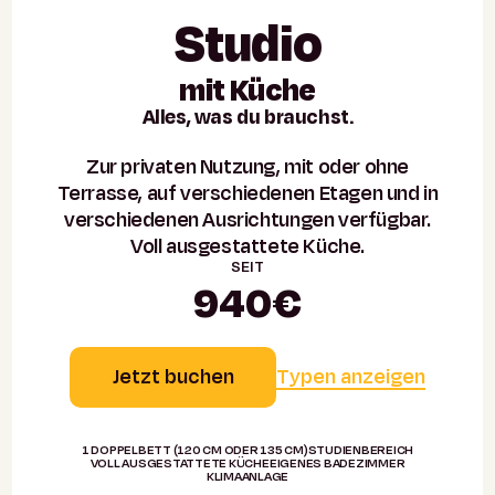
Studio
mit Küche
Alles, was du brauchst.
Zur privaten Nutzung, mit oder ohne
Terrasse, auf verschiedenen Etagen und in
verschiedenen Ausrichtungen verfügbar.
Voll ausgestattete Küche.
SEIT
940€
Jetzt buchen
Typen anzeigen
1 DOPPELBETT (120 CM ODER 135 CM)
STUDIENBEREICH
VOLL AUSGESTATTETE KÜCHE
EIGENES BADEZIMMER
KLIMAANLAGE