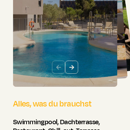
Alles, was du brauchst
Restaurant
Team
Swimmingpool, Dachterrasse,
Echte Hausmannskost, jeden Tag,
Bei StepHouse stehen Menschen