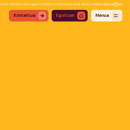
netik ostiralera eskuragarri, 8:30etik 19:30era.
+34 919 49 91 68
Kontaktua
Eu
Kontaktua
Egoitzak
Menua