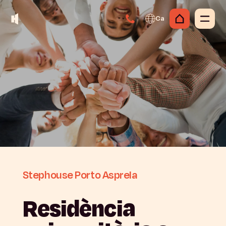
Ca
Stephouse
Porto
Asprela
Residència