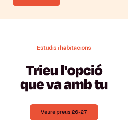
Estudis
i
habitacions
Trieu
l'opció
que
va
amb
tu
Veure preus 26-27