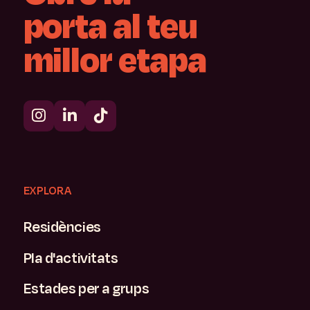
residència?
porta
al
teu
millor
etapa
StepHouse Porto és a Asprela, al costat del
pol universitari, amb connexió directa al
centre de la ciutat per la línia D del metro.
Podeu veure la ubicació exacta al mapa
d'aquesta pàgina.
EXPLORA
Residències
Pla d'activitats
Estades per a grups