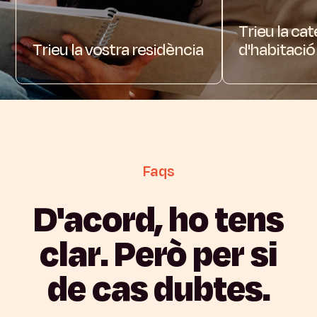
Trieu la ca
Trieu la vostra residència
d'habitació
Faqs
D'acord,
ho
tens
clar.
Però
per
si
de
cas
dubtes.