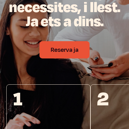
necessites,
i
llest.
Ja
ets
a
dins.
Reserva ja
1
2