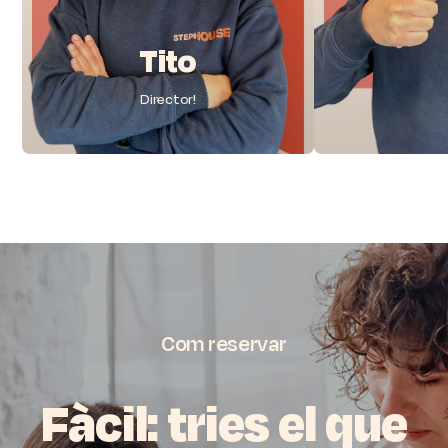
Tito
Director!
Com
reservar
Fàcil:
tries
el
que