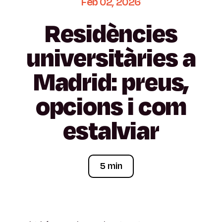
Feb
02,
2026
Residències
universitàries
a
Madrid:
preus,
opcions
i
com
estalviar
5 min