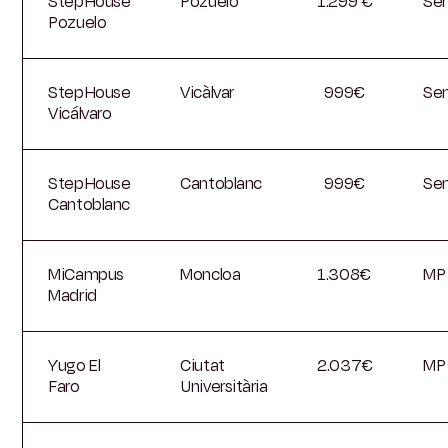
StepHouse
Pozuelo
1.299 €
Se
Pozuelo
StepHouse
Vicàlvar
999€
Se
Vicálvaro
StepHouse
Cantoblanc
999€
Se
Cantoblanc
MiCampus
Moncloa
1.308€
MP
Madrid
Yugo El
Ciutat
2.037€
MP
Faro
Universitària