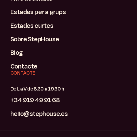
Estades per a grups
Estades curtes
Sobre StepHouse
Blog
Contacte
CONTACTE
De L a V de 8.30 a 19.30 h
+34 919 49 91 68
hello@stephouse.es