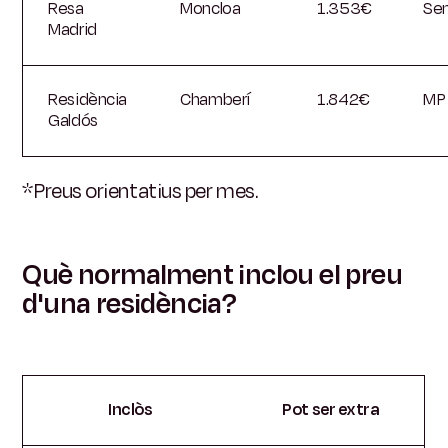
Resa
Moncloa
1.353€
Se
Madrid
Residència
Chamberí
1.842€
MP
Galdós
*Preus orientatius per mes.
Què normalment inclou el preu
d'una residència?
Inclòs
Pot ser extra