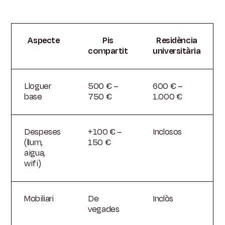
Aspecte
Pis
Residència
compartit
universitària
Lloguer
500 € –
600 € –
base
750 €
1.000 €
Despeses
+100 € –
Inclosos
(llum,
150 €
aigua,
wifi)
Mobiliari
De
Inclòs
vegades