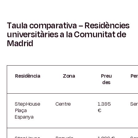
Taula comparativa – Residències
universitàries a la Comunitat de
Madrid
Residència
Zona
Preu
Pe
des
StepHouse
Centre
1.395
Se
Plaça
€
Espanya