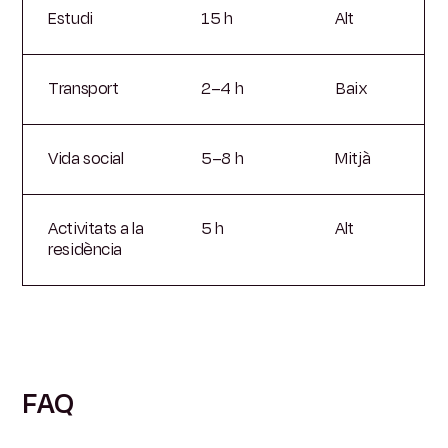
Estudi
15 h
Alt
Transport
2–4 h
Baix
Vida social
5–8 h
Mitjà
Activitats a la
5 h
Alt
residència
FAQ