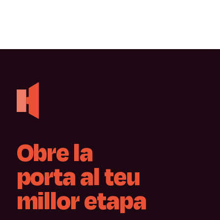
Obre
la
porta
al
teu
millor
etapa