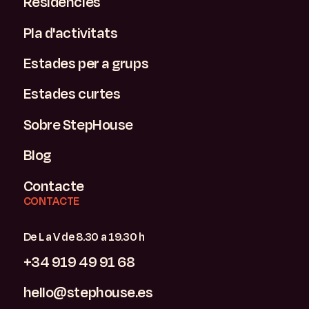
Residències
Pla d'activitats
Estades per a grups
Estades curtes
Sobre StepHouse
Blog
Contacte
CONTACTE
De L a V de 8.30 a 19.30 h
+34 919 49 91 68
hello@stephouse.es