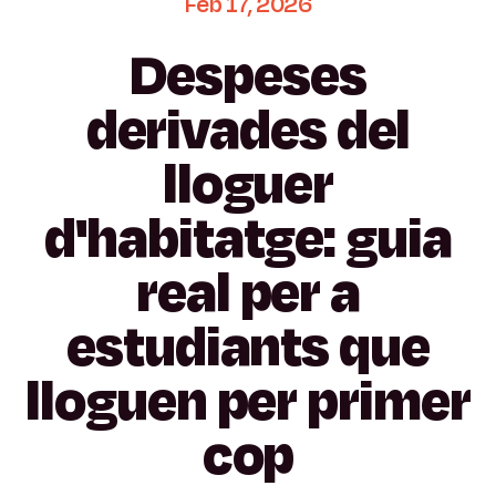
Feb
17,
2026
Despeses
derivades
del
lloguer
d'habitatge:
guia
real
per
a
estudiants
que
lloguen
per
primer
cop