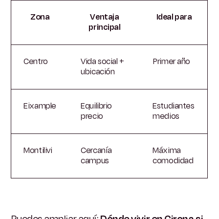
Zona
Ventaja
Ideal para
principal
Centro
Vida social +
Primer año
ubicación
Eixample
Equilibrio
Estudiantes
precio
medios
Montilivi
Cercanía
Máxima
campus
comodidad
Puedes ampliar aquí:
Dónde vivir en Girona si