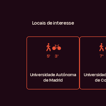
Locais
de
interesse
5'
3'
7'
Universidade Autónoma
Universidad
de Madrid
de Co