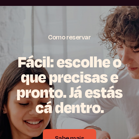
Como
reservar
Fácil:
escolhe
o
que
precisas
e
pronto.
Já
estás
cá
dentro.
Sabe mais