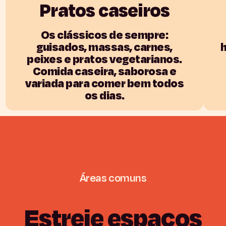
Pratos
caseiros
Os
clássicos de sempre:
guisados, massas, carnes,
h
peixes e pratos vegetarianos.
Comida caseira, saborosa e
variada para comer bem todos
os dias.
Áreas
comuns
Estreie
espaços