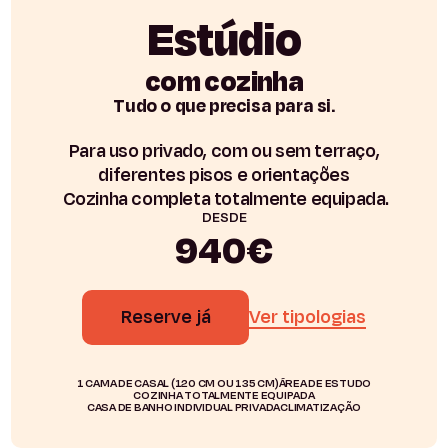
Estúdio
com cozinha
Tudo o que precisa para si.
Para uso privado, com ou sem terraço,
diferentes pisos e orientações
Cozinha completa totalmente equipada.
DESDE
940€
Reserve já
Ver tipologias
1 CAMA DE CASAL (120 CM OU 135 CM)
ÁREA DE ESTUDO
COZINHA TOTALMENTE EQUIPADA
CASA DE BANHO INDIVIDUAL PRIVADA
CLIMATIZAÇÃO