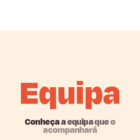
Equipa
E
q
u
i
p
a
Conheça
a
equipa
que
o
acompanhará