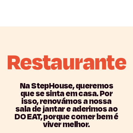
Restaurante
Na
StepHouse,
queremos
que
se
sinta
em
casa.
Por
isso,
renovámos
a
nossa
sala
de
jantar
e
aderimos
ao
DO
EAT,
porque
comer
bem
é
viver
melhor.