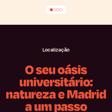
Localização
O
seu
oásis
universitário:
natureza
e
Madrid
a
um
passo