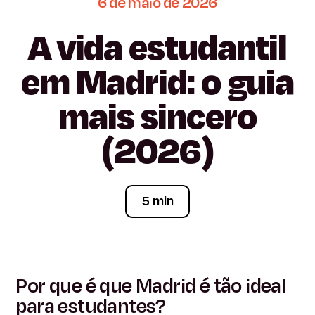
6
de
maio
de
2026
A
vida
estudantil
em
Madrid:
o
guia
mais
sincero
(2026)
5 min
Por que é que Madrid é tão ideal
para estudantes?