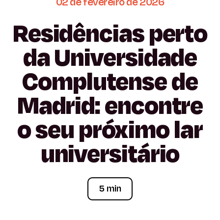
02
de
fevereiro
de
2026
Residências
perto
da
Universidade
Complutense
de
Madrid:
encontre
o
seu
próximo
lar
universitário
5 min