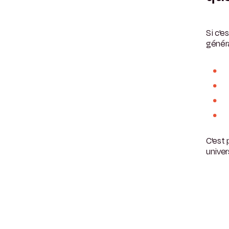
Si c'e
généra
C'est 
univer