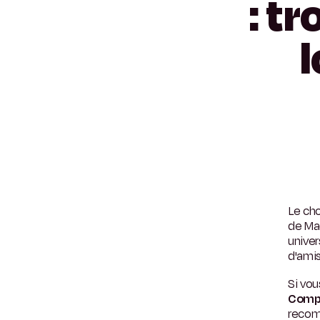
:
tr
Le cho
de Mad
univer
d'amis
Si vo
Comp
recomm