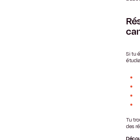
Rés
ca
Si tu 
étudia
Tu tro
des r
Décou