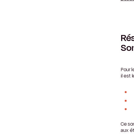
Rés
So
Pour l
il est 
Ce son
aux ét