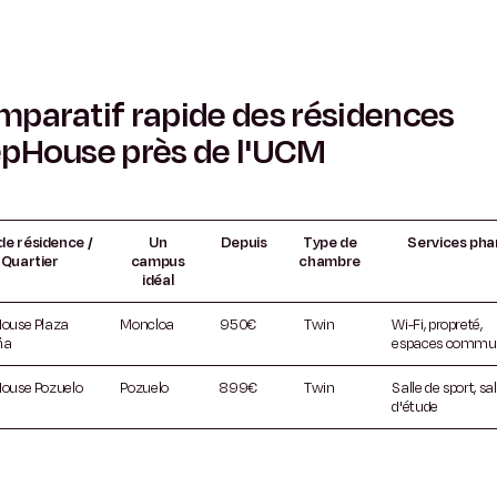
paratif rapide des résidences
pHouse près de l'UCM
de résidence /
Un
Depuis
Type de
Services pha
Quartier
campus
chambre
idéal
ouse Plaza
Moncloa
950€
Twin
Wi-Fi, propreté,
ña
espaces commu
ouse Pozuelo
Pozuelo
899€
Twin
Salle de sport, sal
d'étude