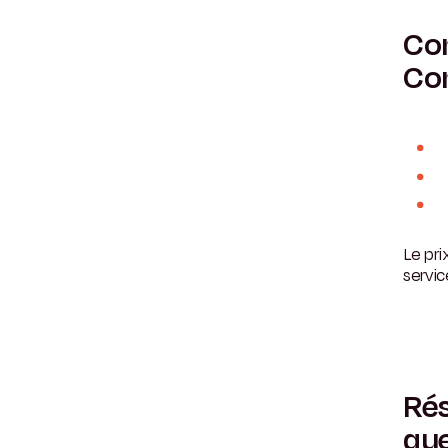
Com
Co
Le pri
servic
Rés
que