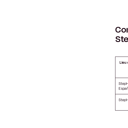
Com
Ste
Lieu 
StepH
Espa
StepH