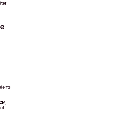
iter
se
llents
UCM
,
 et