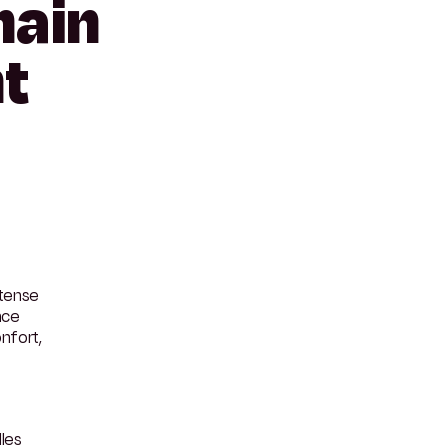
hain
t
utense
nce
onfort,
lles