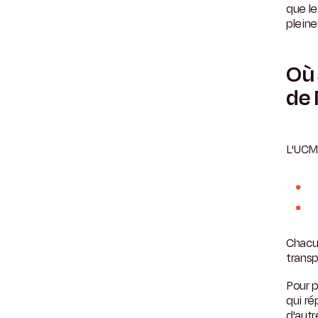
que l
pleine
Où 
de 
L'UCM
Chacun
trans
Pour p
qui ré
d'autr