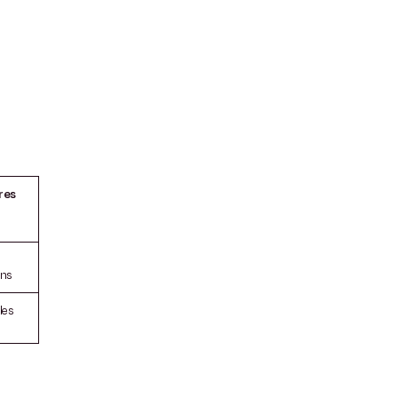
res
ns
les