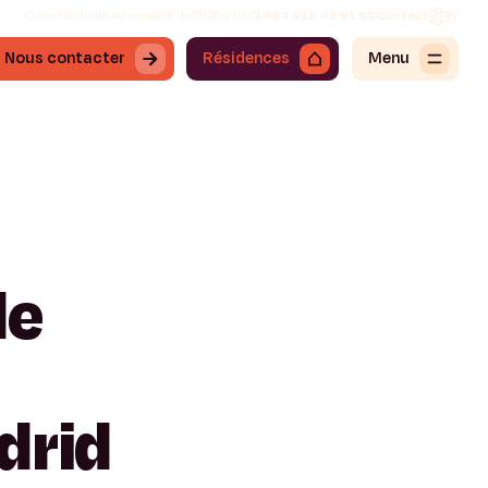
Ouvert du lundi au vendredi de 8h30 à 19h30
+34 919 49 91 68
Contact
Fr
Nous contacter
Résidences
Menu
de
drid