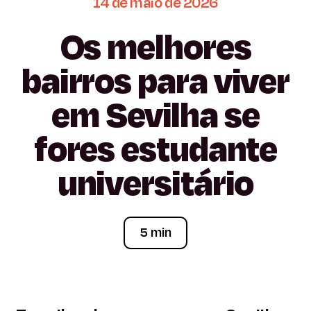
14
de
maio
de
2026
Os
melhores
bairros
para
viver
em
Sevilha
se
fores
estudante
universitário
5 min