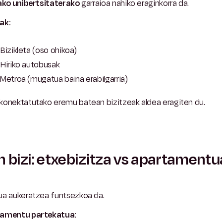
lako unibertsitaterako
garraioa
nahiko eraginkorra da.
ak:
Bizikleta (oso ohikoa)
Hiriko autobusak
Metroa (mugatua baina erabilgarria)
konektatutako eremu batean bizitzeak aldea eragiten du.
 bizi: etxebizitza vs apartamentu
ua aukeratzea funtsezkoa da.
amentu partekatua: