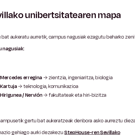
illako unibertsitatearen mapa
 bat aukeratu aurretik, campus nagusiak ezagutu beharko zeni
 nagusiak:
Mercedes erregina
→ zientzia, ingeniaritza, biologia
Kartuja
→ teknologia, komunikazioa
Hirigunea / Nervión
→ fakultateak eta hiri-bizitza
campusetik gertu bat aukeratzeak denbora asko aurreztu diez
mazio gehiago aurki dezakezu
StepHouse-ren Sevillako