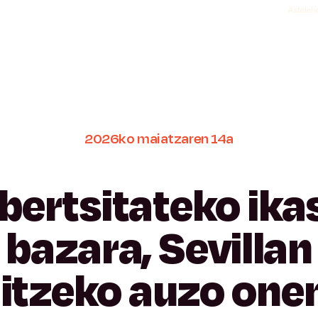
Astelehe
2026ko
maiatzaren
14a
bertsitateko
ika
bazara,
Sevillan
zitzeko
auzo
one