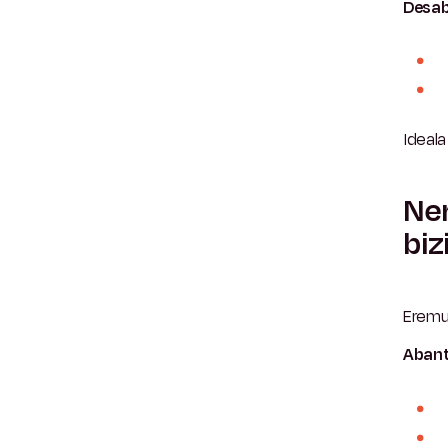
Desab
Ideala
Ner
biz
Eremu
Abant