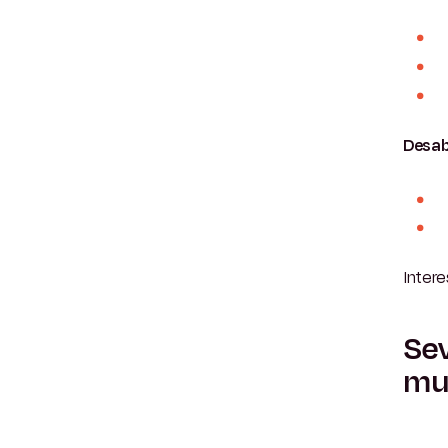
Desab
Inter
Sev
mu