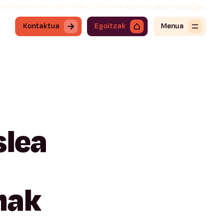
netik ostiralera eskuragarri, 8:30etik 19:30era.
+34 919 49 91 68
Kontaktua
Eu
Kontaktua
Egoitzak
Menua
slea
nak