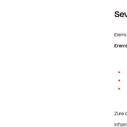
Sev
Eremu
Eremu
Zure 
Infor