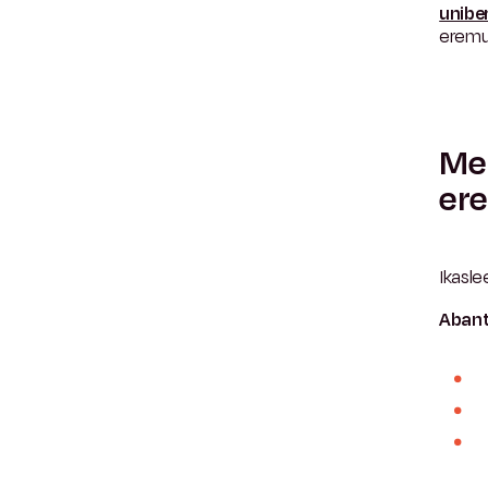
unibe
eremu
Mer
er
Ikasle
Abant