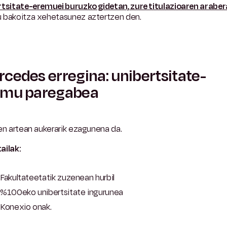
rtsitate-eremuei buruzko gidetan, zure titulazioaren araber
 bakoitza xehetasunez aztertzen den.
cedes erregina: unibertsitate-
emu paregabea
en artean aukerarik ezagunena da.
ailak:
Fakultateetatik zuzenean hurbil
%100eko unibertsitate ingurunea
Konexio onak.