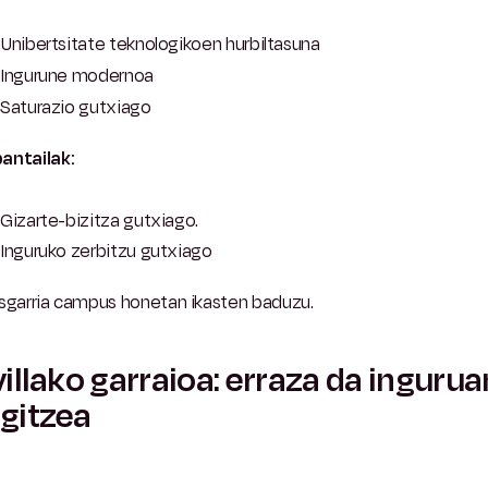
Unibertsitate teknologikoen hurbiltasuna
Ingurune modernoa
Saturazio gutxiago
antailak:
Gizarte-bizitza gutxiago.
Inguruko zerbitzu gutxiago
esgarria campus honetan ikasten baduzu.
illako garraioa: erraza da ingurua
gitzea