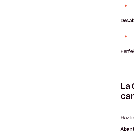
Desab
Perfek
La 
ca
Hazte
Abant