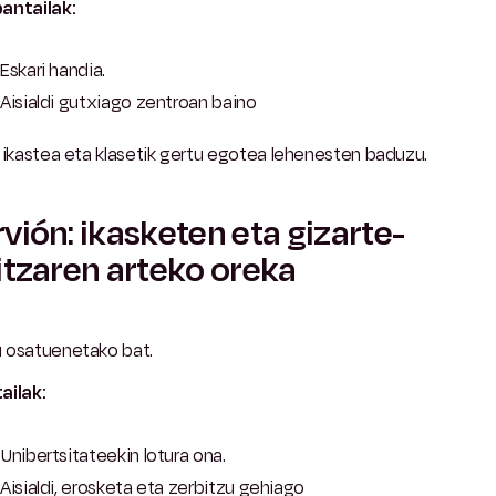
antailak:
Eskari handia.
Aisialdi gutxiago zentroan baino
 ikastea eta klasetik gertu egotea lehenesten baduzu.
vión: ikasketen eta gizarte-
itzaren arteko oreka
 osatuenetako bat.
ailak:
Unibertsitateekin lotura ona.
Aisialdi, erosketa eta zerbitzu gehiago