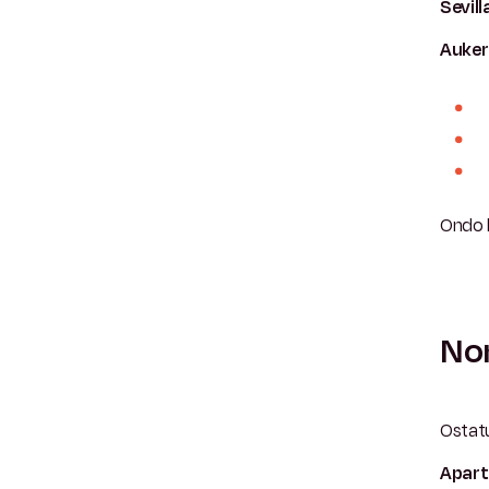
Sevil
Auker
Ondo 
Non
Ostat
Apart