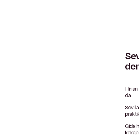
Sev
den
Hirian
da.
Sevill
prakti
Gida 
kokape