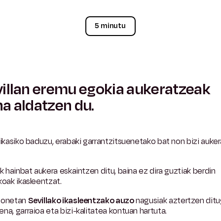
5 minutu
illan eremu egokia aukeratzeak
a aldatzen du.
 ikasiko baduzu, erabaki garrantzitsuenetako bat non bizi auke
ak hainbat aukera eskaintzen ditu, baina ez dira guztiak berdin
koak ikasleentzat.
honetan
Sevillako ikasleentzako auzo
nagusiak aztertzen dit
na, garraioa eta bizi-kalitatea kontuan hartuta.