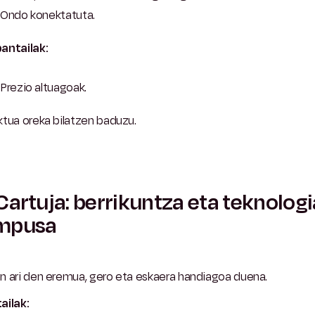
Ondo konektatuta.
antailak:
Prezio altuagoak.
tua oreka bilatzen baduzu.
Cartuja: berrikuntza eta teknologi
mpusa
n ari den eremua, gero eta eskaera handiagoa duena.
ailak: