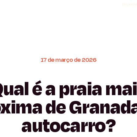
Disponíve
17
de
março
de
2026
ual
é
a
praia
mai
óxima
de
Granad
autocarro?