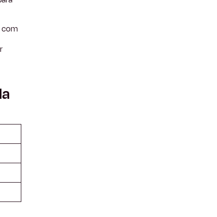
s com
r
da