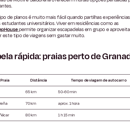
antes.
ipo de planos é muito mais fácil quando partilhas experiência
 estudantes universitários. Viver em residências como as
epHouse
permite organizar escapadelas em grupo e aproveita
r este tipo de viagens sem gastar muito.
ela rápida: praias perto de Grana
Praia
Distância
Tempo de viagem de autocarro
65 km
50–60 min
reña
70 km
aprox. 1 hora
ñécar
80 km
1 h 15 min