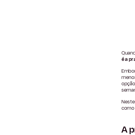
Quand
é a p
Embora
menos 
opção 
seman
Neste
como 
A p