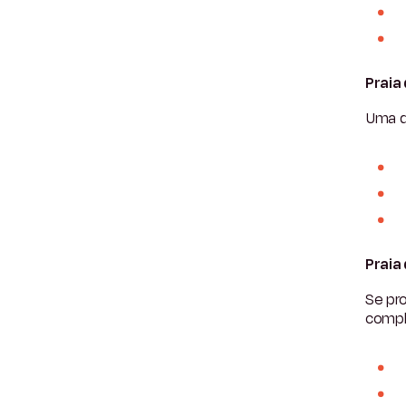
Praia
Uma 
Praia
Se pr
compl