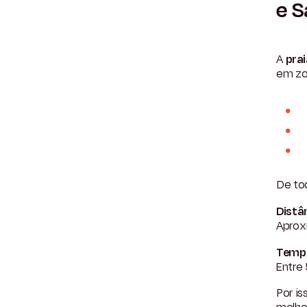
e S
A
pra
em zo
De tod
Distâ
Aprox
Tempo
Entre
Por is