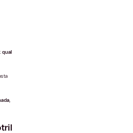
:
qual
esta
anada
,
ril