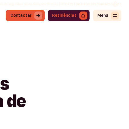
is de segunda a sexta-feira, das 8h30 às 19h30
+351 308 802 125
Contacto
Pt
Contactar
Residências
Menu
s
a
de