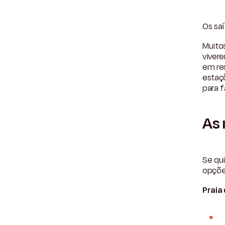
Os sa
Muito
viver
em res
estaçõ
para f
As 
Se qui
opçõe
Praia 