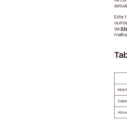
estud
Este t
outros
da
St
melho
Tab
Motril
Salob
Almu