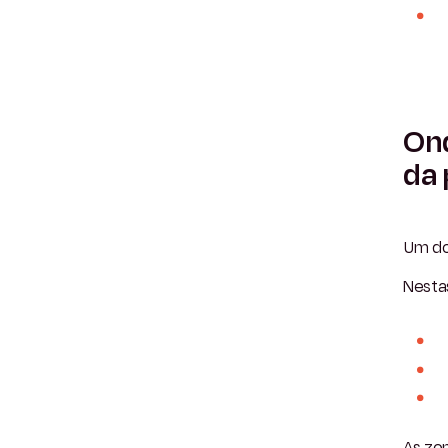
Ond
da 
Um do
Nesta
As zo