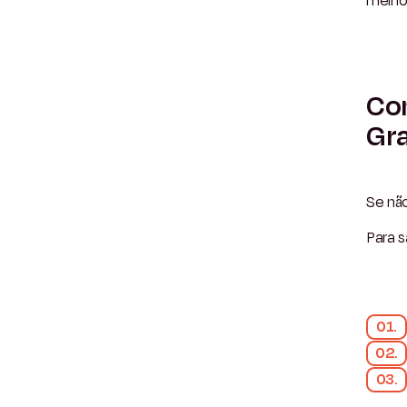
melho
Com
Gra
Se não
Para 