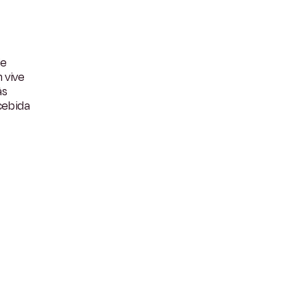
de
 vive
às
cebida
a