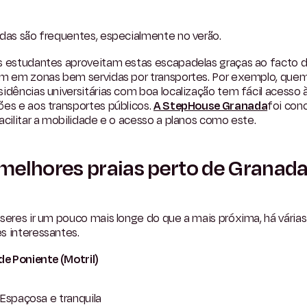
ídas são frequentes, especialmente no verão.
s estudantes aproveitam estas escapadelas graças ao facto 
em em zonas bem servidas por transportes. Por exemplo, quem
idências universitárias com boa localização tem fácil acesso 
es e aos transportes públicos.
A StepHouse Granada
foi con
acilitar a mobilidade e o acesso a planos como este.
melhores praias perto de Granad
seres ir um pouco mais longe do que a mais próxima, há várias
s interessantes.
de Poniente (Motril)
Espaçosa e tranquila