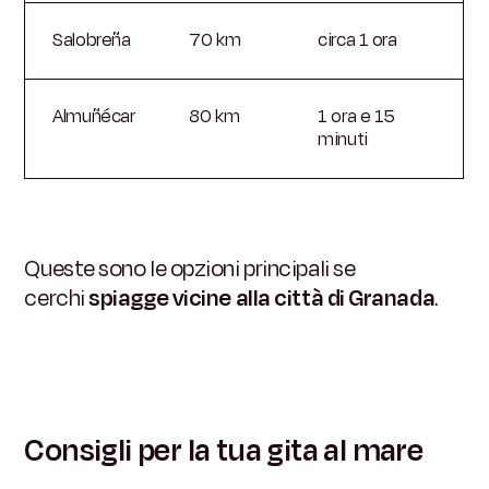
Salobreña
70 km
circa 1 ora
Almuñécar
80 km
1 ora e 15
minuti
Queste sono le opzioni principali se
cerchi
spiagge vicine alla città di Granada
.
Consigli per la tua gita al mare