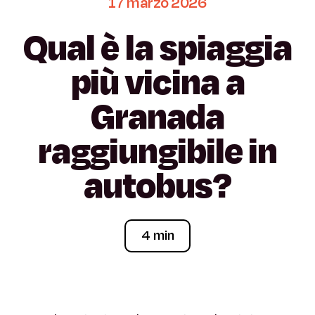
17
marzo
2026
Qual
è
la
spiaggia
più
vicina
a
Granada
raggiungibile
in
autobus?
4 min