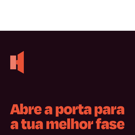
Abre
a
porta
para
a
tua
melhor
fase