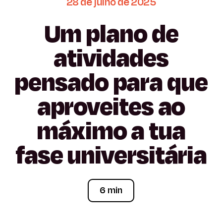
28
de
julho
de
2025
Um
plano
de
atividades
pensado
para
que
aproveites
ao
máximo
a
tua
fase
universitária
6 min