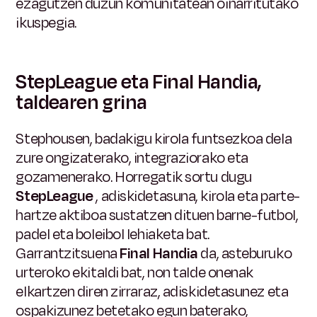
ezagutzen duzun komunitatean oinarritutako
ikuspegia.
StepLeague eta Final Handia,
taldearen grina
Stephousen, badakigu kirola funtsezkoa dela
zure ongizaterako, integraziorako eta
gozamenerako. Horregatik sortu dugu
StepLeague
, adiskidetasuna, kirola eta parte-
hartze aktiboa sustatzen dituen barne-futbol, ​​
padel eta boleibol lehiaketa bat.
Garrantzitsuena
Final Handia
da, asteburuko
urteroko ekitaldi bat, non talde onenak
elkartzen diren zirraraz, adiskidetasunez eta
ospakizunez betetako egun baterako,