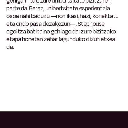
gehigarri bat; zure unibertsitate bizitzaren
parte da. Beraz, unibertsitate esperientzia
osoa nahi baduzu —non ikasi, hazi, konektatu
eta ondo pasa dezakezun—, Stephouse
egoitza bat baino gehiago da: zure bizitzako
etapa honetan zehar lagunduko dizun etxea
da.