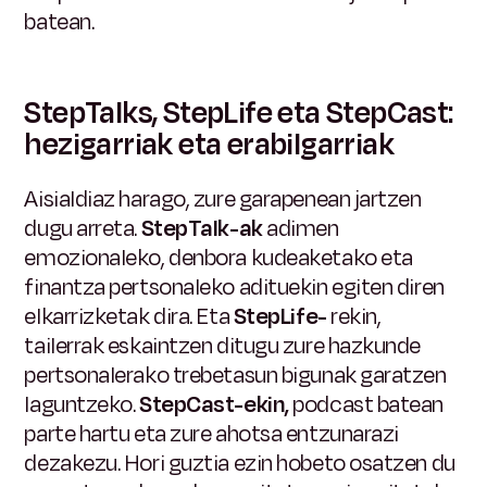
batean.
StepTalks, StepLife eta StepCast:
hezigarriak eta erabilgarriak
Aisialdiaz harago, zure garapenean jartzen
dugu arreta.
StepTalk-ak
adimen
emozionaleko, denbora kudeaketako eta
finantza pertsonaleko adituekin egiten diren
elkarrizketak dira. Eta
StepLife-
rekin,
tailerrak eskaintzen ditugu zure hazkunde
pertsonalerako trebetasun bigunak garatzen
laguntzeko.
StepCast-ekin,
podcast batean
parte hartu eta zure ahotsa entzunarazi
dezakezu. Hori guztia ezin hobeto osatzen du