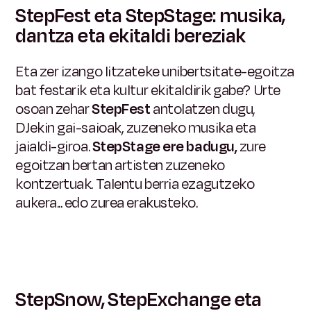
StepFest eta StepStage: musika,
dantza eta ekitaldi bereziak
Eta zer izango litzateke unibertsitate-egoitza
bat festarik eta kultur ekitaldirik gabe? Urte
osoan zehar
StepFest
antolatzen dugu,
DJekin gai-saioak, zuzeneko musika eta
jaialdi-giroa.
StepStage ere badugu,
zure
egoitzan bertan artisten zuzeneko
kontzertuak. Talentu berria ezagutzeko
aukera... edo zurea erakusteko.
StepSnow, StepExchange eta