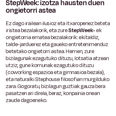
StepWeek: izotza hausten duen
ongietorri astea
Ez dago irailean ilusioz eta itxaropenez beteta
iristea bezalakorik, eta zure
StepWeek-
ek
ongietorria ematea bezalakorik: ekitaldiz,
talde-jarduerez eta gaueko entretenimenduz
betetako ongietorri astea. Hemen, zure
bizilagunak ezagutuko dituzu, lotsatia atzean
utziz, gune komunak ezagutuko dituzu
(coworking espazioa eta gimnasioa bezala),
eta naturalki Stephouse filosofian murgilduko
zara. Gogoratu, bizilagun guztiak gauza bera
pasatzen ari direla, beraz, konpainia onean
zaude dagoeneko.