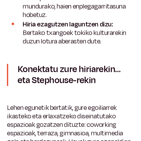
mundurako, haien enplegagarritasuna
hobetuz.
Hiria ezagutzen laguntzen dizu:
Bertako txangoek tokiko kulturarekin
duzun lotura aberasten dute.
Konektatu
zure
hiriarekin…
eta
Stephouse-rekin
Lehen egunetik bertatik, gure egoiliarrek
ikasteko eta erlaxatzeko diseinatutako
espazioak gozatzen dituzte: coworking
espazioak, terraza, gimnasioa, multimedia