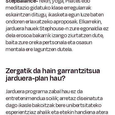
StepBalance-
rekin, yoga, Pilates edo
meditazio gidatuko klase erregularrak
eskaintzen ditugu, ikasketa egun luze baten
ondoren erlaxatzeko aproposak. Elkarrekin,
jarduera hauek Stephouse-n zure egonaldia ez
dela erosoa bakarrik izango ziurtatzen dute,
baita zure oreka pertsonala eta osasun
mentala ere laguntzen dutela.
Zergatik da hain garrantzitsua
jarduera-plan hau?
Jarduera programa zabal hau ez da
entretenimendua soilik; arretaz diseinatuta
dago ikasle bakoitzak bere unibertsitateko
esperientziaz ahalik eta etekin handiena atera