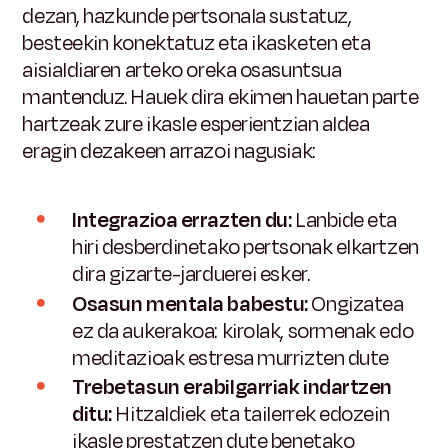
dezan, hazkunde pertsonala sustatuz,
besteekin konektatuz eta ikasketen eta
aisialdiaren arteko oreka osasuntsua
mantenduz. Hauek dira ekimen hauetan parte
hartzeak zure ikasle esperientzian aldea
eragin dezakeen arrazoi nagusiak:
Integrazioa errazten du:
Lanbide eta
hiri desberdinetako pertsonak elkartzen
dira gizarte-jarduerei esker.
Osasun mentala babestu:
Ongizatea
ez da aukerakoa: kirolak, sormenak edo
meditazioak estresa murrizten dute
Trebetasun erabilgarriak indartzen
ditu:
Hitzaldiek eta tailerrek edozein
ikasle prestatzen dute benetako