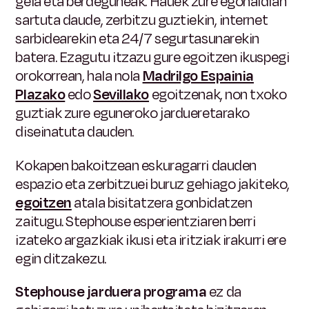
gela eta berdeguneak. Hauek zure egonaldian
sartuta daude, zerbitzu guztiekin, internet
sarbidearekin eta 24/7 segurtasunarekin
batera. Ezagutu itzazu gure egoitzen ikuspegi
orokorrean, hala nola
Madrilgo Espainia
Plazako
edo
Sevillako
egoitzenak, non txoko
guztiak zure eguneroko jardueretarako
diseinatuta dauden.
Kokapen bakoitzean eskuragarri dauden
espazio eta zerbitzuei buruz gehiago jakiteko,
egoitzen
atala bisitatzera gonbidatzen
zaitugu. Stephouse esperientziaren berri
izateko argazkiak ikusi eta iritziak irakurri ere
egin ditzakezu.
Stephouse jarduera programa
ez da