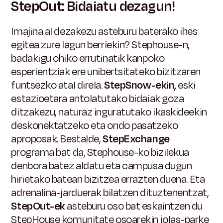
StepOut: Bidaiatu dezagun!
Imajina al dezakezu asteburu baterako ihes
egitea zure lagun berriekin? Stephouse-n,
badakigu ohiko errutinatik kanpoko
esperientziak ere unibertsitateko bizitzaren
funtsezko atal direla.
StepSnow-ekin,
eski
estazioetara antolatutako bidaiak goza
ditzakezu, naturaz inguratutako ikaskideekin
deskonektatzeko eta ondo pasatzeko
aproposak. Bestalde,
StepExchange
programa bat da, Stephouse-ko bizilekua
denbora batez aldatu eta campusa dugun
hirietako batean bizitzea errazten duena. Eta
adrenalina-jarduerak bilatzen dituztenentzat,
StepOut-ek
asteburu oso bat eskaintzen du
StepHouse komunitate osoarekin jolas-parke