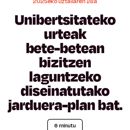
2025eko
uztailaren
28a
Unibertsitateko
urteak
bete-betean
bizitzen
laguntzeko
diseinatutako
jarduera-plan
bat.
6 minutu