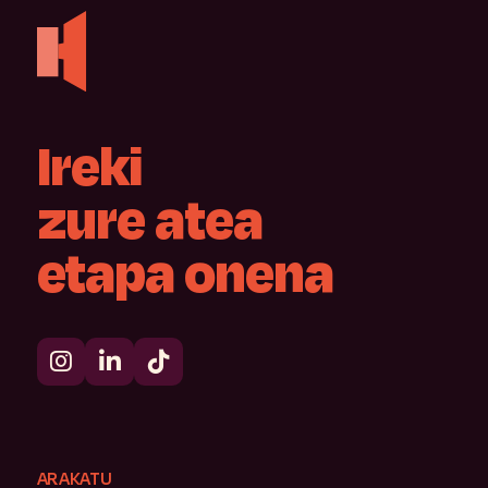
Ireki
zure
atea
etapa
onena
ARAKATU