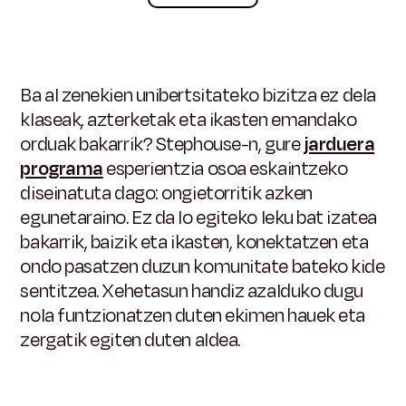
Ba al zenekien unibertsitateko bizitza ez dela
klaseak, azterketak eta ikasten emandako
orduak bakarrik? Stephouse-n, gure
jarduera
programa
esperientzia osoa eskaintzeko
diseinatuta dago: ongietorritik azken
egunetaraino. Ez da lo egiteko leku bat izatea
bakarrik, baizik eta ikasten, konektatzen eta
ondo pasatzen duzun komunitate bateko kide
sentitzea. Xehetasun handiz azalduko dugu
nola funtzionatzen duten ekimen hauek eta
zergatik egiten duten aldea.