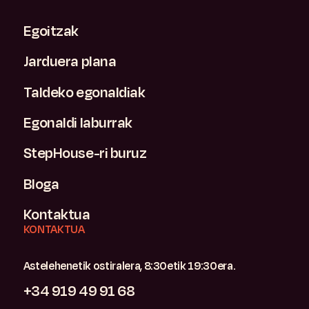
Egoitzak
Jarduera plana
Taldeko egonaldiak
Egonaldi laburrak
StepHouse-ri buruz
Bloga
Kontaktua
KONTAKTUA
Astelehenetik ostiralera, 8:30etik 19:30era.
+34 919 49 91 68