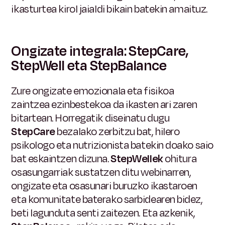
ikasturtea kirol jaialdi bikain batekin amaituz.
Ongizate integrala: StepCare,
StepWell eta StepBalance
Zure ongizate emozionala eta fisikoa
zaintzea ezinbestekoa da ikasten ari zaren
bitartean. Horregatik diseinatu dugu
StepCare
bezalako zerbitzu bat, hilero
psikologo eta nutrizionista batekin doako saio
bat eskaintzen dizuna.
StepWellek
ohitura
osasungarriak sustatzen ditu webinarren,
ongizate eta osasunari buruzko ikastaroen
eta komunitate baterako sarbidearen bidez,
beti lagunduta senti zaitezen. Eta azkenik,