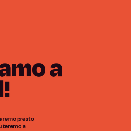
iamo
a
!
 daremo presto
iuteremo a