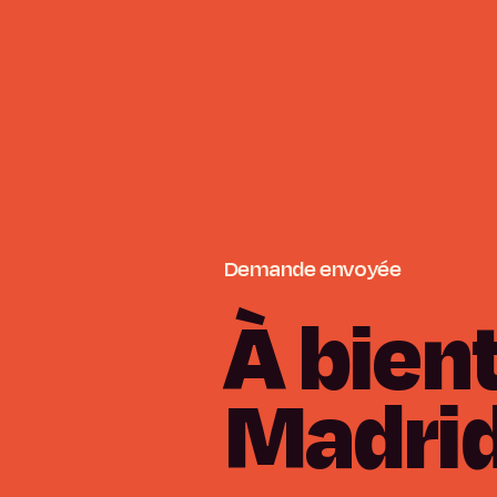
Demande
envoyée
À
bien
Madri