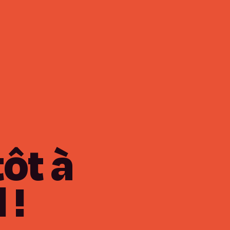
tôt
à
d
!