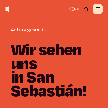
De
Antrag
gesendet
Wir
sehen
uns
in
San
Sebastián!