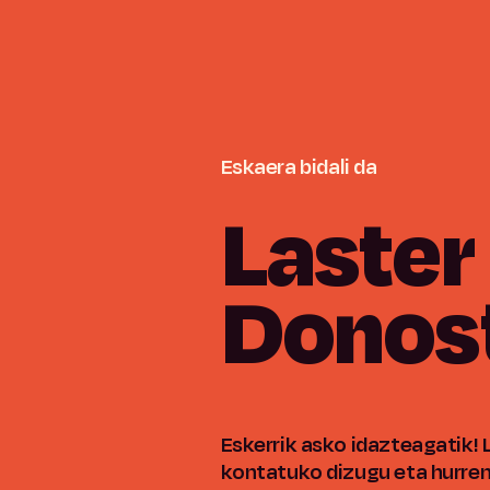
Eskaera
bidali
da
Laster
Donost
Eskerrik asko idazteagatik! 
kontatuko dizugu eta hurren