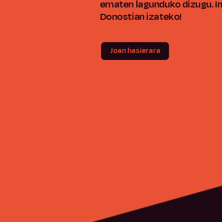
ematen lagunduko dizugu. Ir
Donostian izateko!
Joan hasierara