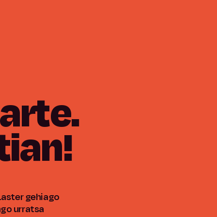
arte.
ian!
Laster gehiago
go urratsa