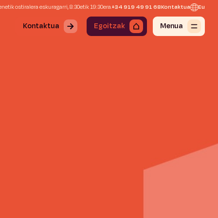
netik ostiralera eskuragarri, 8:30etik 19:30era.
+34 919 49 91 68
Kontaktua
Eu
Kontaktua
Egoitzak
Menua