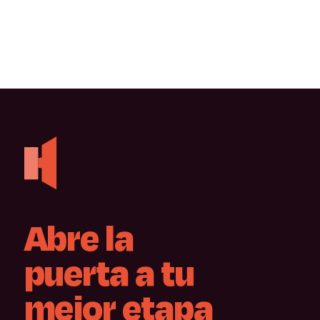
Abre
la
puerta
a
tu
mejor
etapa