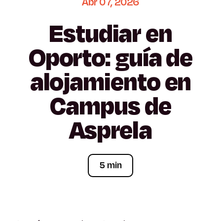
Abr
07,
2026
Estudiar
en
Oporto:
guía
de
alojamiento
en
Campus
de
Asprela
5 min