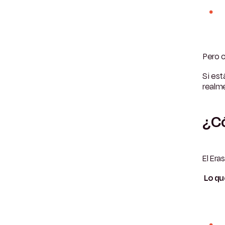
Pero c
Si est
realme
¿Có
El Era
Lo qu