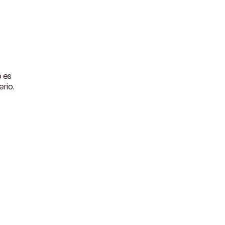
o es
rio.