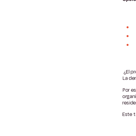
¿El p
La dem
Por e
organi
resid
Este t