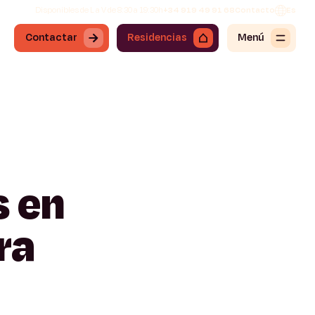
Disponibles de L a V de 8:30 a 19:30h
+34 919 49 91 68
Contacto
Es
Contactar
Residencias
Menú
s
en
ra