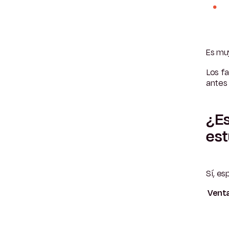
Es muy
Los f
antes 
¿Es
est
Sí, es
Venta