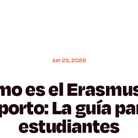
Jun
23,
2026
mo
es
el
Erasmu
porto:
La
guía
pa
estudiantes