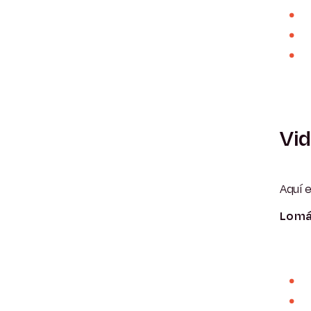
Vid
Aquí e
Lo má