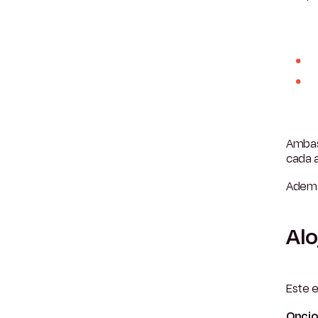
Ambas
cada 
Además
Alo
Este 
Opcio