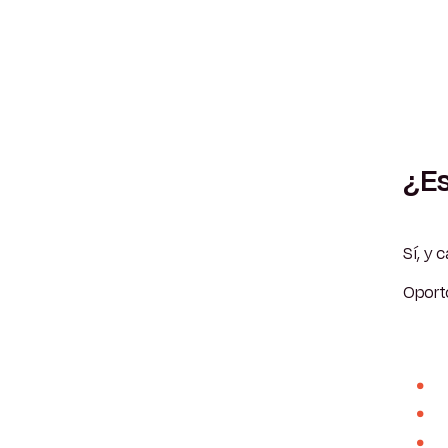
¿Es
Sí, y 
Oport