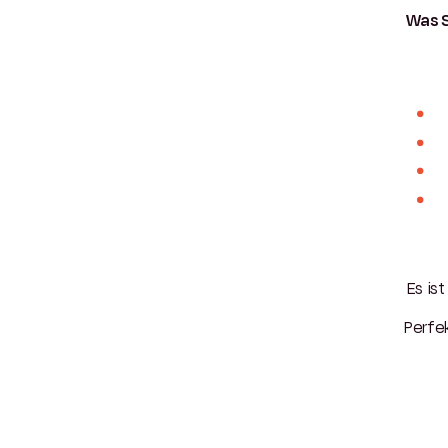
Was S
Es ist
Perfe