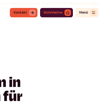
ar von Montag bis Freitag von 8:30 bis 19:30 Uhr
+34 919 49 91 68
Kontakt
De
Kontakt
Wohnheime
Menü
m
in
n
für