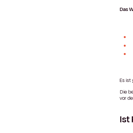
Das W
Es is
Die b
vor de
Ist