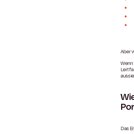
Aber w
Wenn d
Leitfa
aussie
Wie
Po
Das Er