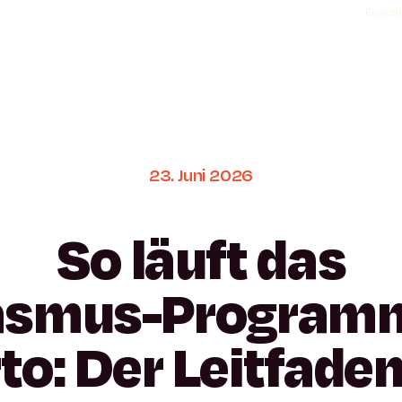
Erreichb
23.
Juni
2026
So
läuft
das
asmus-Program
to:
Der
Leitfade