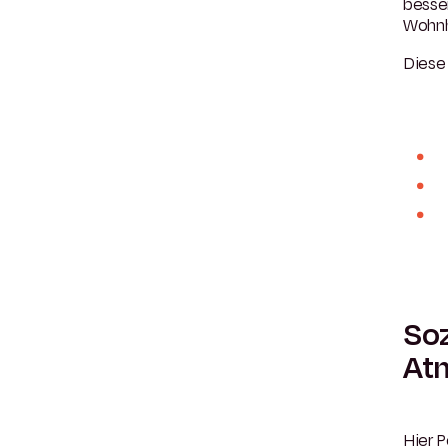
besser
Wohn
Diese 
Soz
At
Hier P