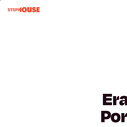
Er
Por