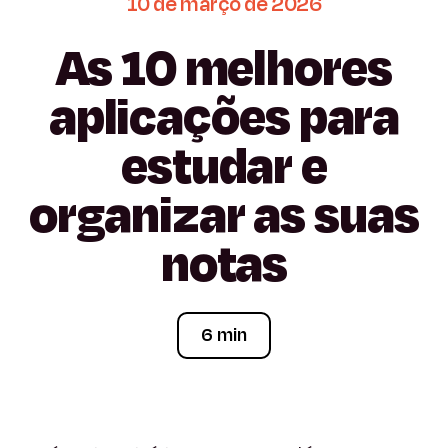
10
de
março
de
2026
As
10
melhores
aplicações
para
estudar
e
organizar
as
suas
notas
6 min