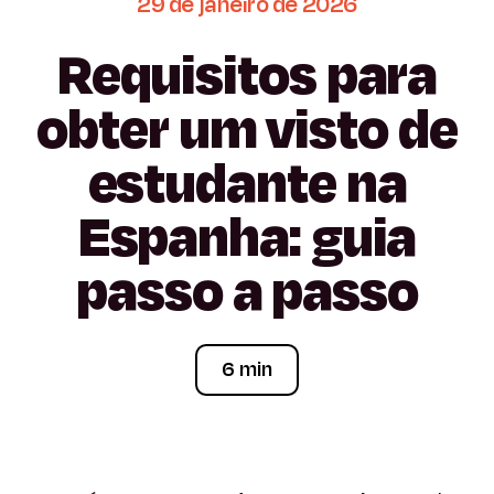
29
de
janeiro
de
2026
Requisitos
para
obter
um
visto
de
estudante
na
Espanha:
guia
passo
a
passo
6 min