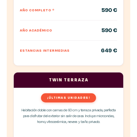
590 €
AÑO COMPLETO
*
590 €
AÑO ACADÉMICO
649 €
ESTANCIAS INTERMEDIAS
TWIN TERRAZA
¡ÚLTIMAS UNIDADES!
Habitación doble con camas de 90 cm y terraza privada, perfecta
para disfrutar del exterior sin salir de casa. Incluye microondas,
horno, vitrocerámica, nevera y baño privado.