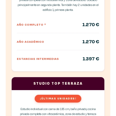
privada completa con vitrocerámica y zona de estudio. Ubicado
principalmente en segunda planta. También hay 2 unidades en el
edificio 1, primera planta.
1.270 €
AÑO COMPLETO
*
1.270 €
AÑO ACADÉMICO
1.397 €
ESTANCIAS INTERMEDIAS
STUDIO TOP TERRAZA
¡ÚLTIMAS UNIDADES!
Estudio individual con cama de 135 cm, baño privado, cocina
privada completa con vitrocerámica, zona de estudio y terraza