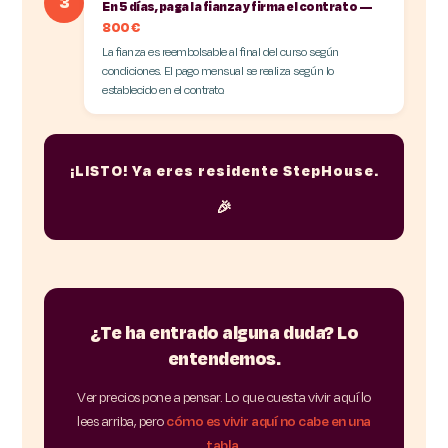
3
En 5 días, paga la fianza y firma el contrato —
800 €
La fianza es reembolsable al final del curso según
condiciones. El pago mensual se realiza según lo
establecido en el contrato.
¡LISTO! Ya eres residente StepHouse.
🎉
¿Te ha entrado alguna duda? Lo
entendemos.
Ver precios pone a pensar. Lo que cuesta vivir aquí lo
lees arriba, pero
cómo es vivir aquí no cabe en una
tabla.