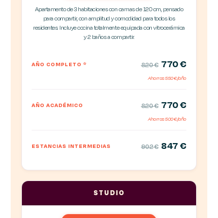
Apartamento de 3 habitaciones con camas de 120 cm, pensado
para compartir, con amplitud y comodidad para todos los
residentes. Incluye cocina totalmente equipada con vitrocerámica
y 2 baños a compartir.
770 €
AÑO COMPLETO
*
820 €
Ahorras 550 €/año
770 €
AÑO ACADÉMICO
820 €
Ahorras 500 €/año
847 €
ESTANCIAS INTERMEDIAS
902 €
STUDIO