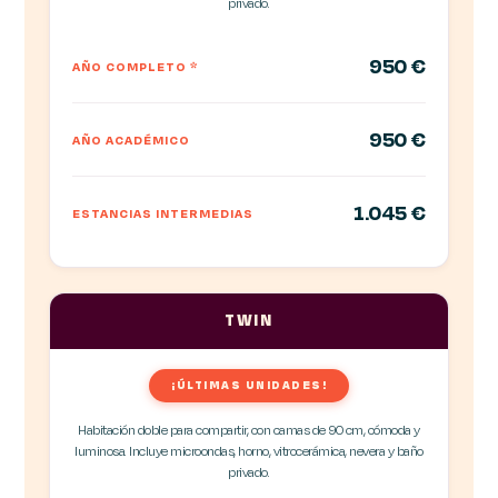
privado.
950 €
AÑO COMPLETO
*
950 €
AÑO ACADÉMICO
1.045 €
ESTANCIAS INTERMEDIAS
TWIN
¡ÚLTIMAS UNIDADES!
Habitación doble para compartir, con camas de 90 cm, cómoda y
luminosa. Incluye microondas, horno, vitrocerámica, nevera y baño
privado.