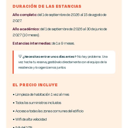
DURACIÓN DE LAS ESTANCIAS
Año completo:
del 1 de septiembre de 2026 al 15 de agosto de
2027.
Año académico:
del 1 de septiembre de 2026 al 30 de junio de
2027 (10 meses).
Estancias intermedias:
de 1 a 9 meses.
💡
¿Necesitas entrar unos días antes?
No hay problema. Una
vez hecha tu reserva, gestiónalo directamente con el equipo de la
residencia y lo organizamos juntos.
EL PRECIO INCLUYE
▪ Limpieza de habitación 1 vez al mes
▪ Todos los suministros incluidos
▪ Acceso a todas las zonas comunes del edificio
▪ Wifi de alta velocidad
▪ IVA del 10%