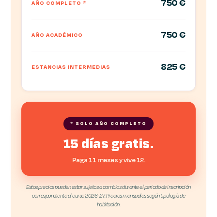
750 €
AÑO COMPLETO
*
750 €
AÑO ACADÉMICO
825 €
ESTANCIAS INTERMEDIAS
* SOLO AÑO COMPLETO
15 días gratis.
Paga 11 meses y vive 12.
Estos precios pueden estar sujetos a cambios durante el periodo de inscripción
correspondiente al curso 2026-27. Precios mensuales según tipología de
habitación.