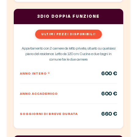
3DIO DOPPIA FUNZIONE
ULTIMI PEZZI DISPONIBILI!
Appartamento con 2 camere da letto private, situato su qualsiasi
piano del residence. Letto da 120 cm. Cucina e due bagni in
comune tra le due camere.
600 €
ANNO INTERO
*
600 €
ANNO ACCADEMICO
660 €
SOGGIORNI DI BREVE DURATA