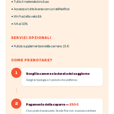
▪ Tutto il materiale è incluso
▪ Accesso a tutte le aree comuni dell'edificio
▪ Wi-Fi ad alta velocità
▪ IVA al 10%
SERVIZI OPZIONALI
▪ Pulizia supplementare della camera: 15 €
COME PRENOTARE?
1
Scegli la camera e la durata del soggiorno
Scegli la tipologia e il periodo che preferisci.
2
Pagamento della caparra —
250 €
Il tuo posto è assicurato. Se alla fine non riuscissi a entrare