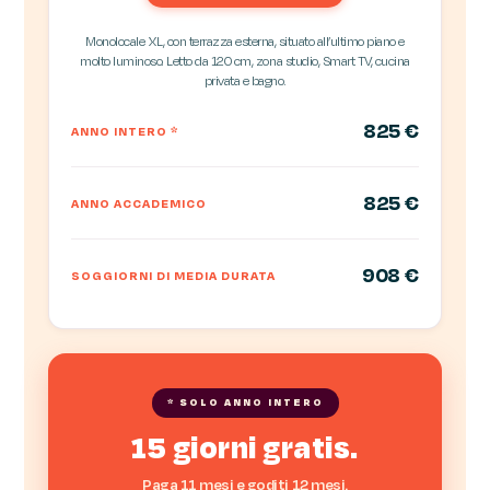
Monolocale XL, con terrazza esterna, situato all’ultimo piano e
molto luminoso. Letto da 120 cm, zona studio, Smart TV, cucina
privata e bagno.
825 €
ANNO INTERO
*
825 €
ANNO ACCADEMICO
908 €
SOGGIORNI DI MEDIA DURATA
* SOLO ANNO INTERO
15 giorni gratis.
Paga 11 mesi e goditi 12 mesi.