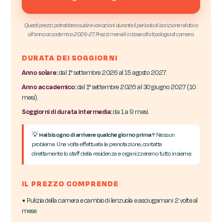
Questi prezzi potrebbero subire variazioni durante il periodo di iscrizione relativo
all'anno accademico 2026-27. Prezzi mensili in base alla tipologia di camera.
DURATA DEI SOGGIORNI
Anno solare:
dal 1° settembre 2026 al 15 agosto 2027.
Anno accademico:
dal 1° settembre 2026 al 30 giugno 2027 (10
mesi).
Soggiorni di durata intermedia:
da 1 a 9 mesi.
💡
Hai bisogno di arrivare qualche giorno prima?
Nessun
problema. Una volta effettuata la prenotazione, contatta
direttamente lo staff della residenza e organizzeremo tutto insieme.
IL PREZZO COMPRENDE
▪ Pulizia della camera e cambio di lenzuola e asciugamani 2 volte al
mese