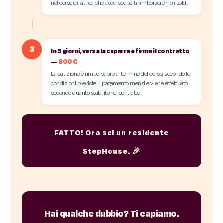
nel corso di laurea che avevi scelto, ti rimborseremo i soldi.
3
In 5 giorni, versa la caparra e firma il contratto
—
800 €
La cauzione è rimborsabile al termine del corso, secondo le
condizioni previste. Il pagamento mensile viene effettuato
secondo quanto stabilito nel contratto.
FATTO! Ora sei un residente
StepHouse. 🎉
Hai qualche dubbio? Ti capiamo.