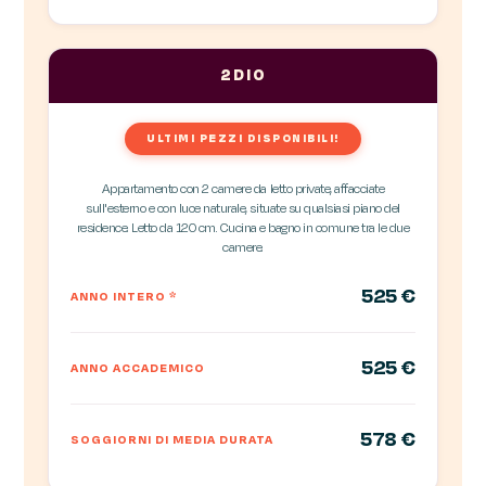
2DIO
ULTIMI PEZZI DISPONIBILI!
Appartamento con 2 camere da letto private, affacciate
sull'esterno e con luce naturale, situate su qualsiasi piano del
residence. Letto da 120 cm. Cucina e bagno in comune tra le due
camere.
525 €
ANNO INTERO
*
525 €
ANNO ACCADEMICO
578 €
SOGGIORNI DI MEDIA DURATA