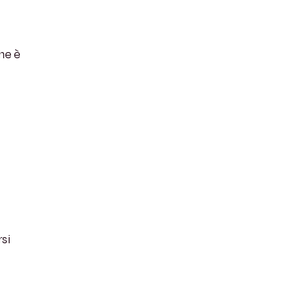
che è
si