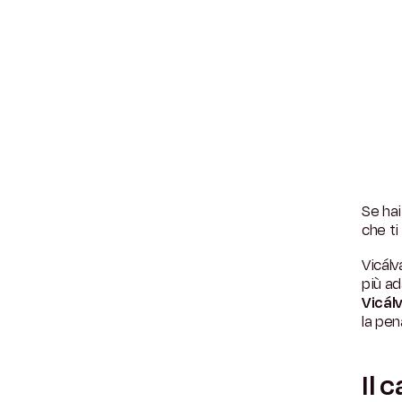
Se hai
che ti
Vicálv
più ad
Vicál
la pen
Il 