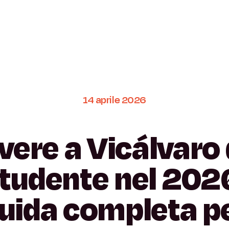
14
aprile
2026
vere
a
Vicálvaro
tudente
nel
202
uida
completa
p