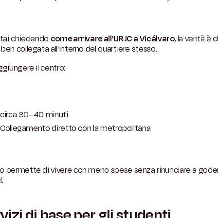
stai chiedendo
come arrivare all'URJC a Vicálvaro
, la verità è 
ben collegata all'interno del quartiere stesso.
ggiungere il centro:
circa 30–40 minuti
Collegamento diretto con la metropolitana
o permette di vivere con meno spese senza rinunciare a goder
.
vizi di base per gli studenti