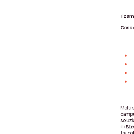
Il
camp
Cosa 
Molti 
campus
soluzi
di
Ste
tra co