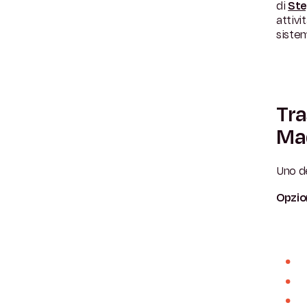
di
St
attivi
siste
Tra
Ma
Uno de
Opzion