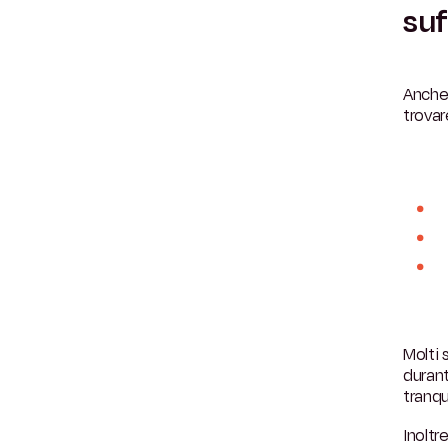
suf
Anche 
trovar
Molti 
durant
tranqui
Inoltr