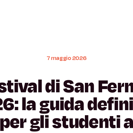
7
maggio
2026
stival
di
San
Fer
6:
la
guida
defin
per
gli
studenti