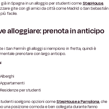
i già in Spagna in un alloggio per studenti come
StepHouse
,
zzare gite con gli amici da città come Madrid o San Sebastián
più facile.
e alloggiare: prenota in anticipo
e i San Fermín gli alloggi si riempiono in fretta, quindi è
mentale prenotare con largo anticipo.
i
Alberghi
Appartamenti
Residenze per studenti
 studenti scelgono opzioni come
StepHouse a Pamplona
, che
no una posizione comoda e ben collegata durante l'anno