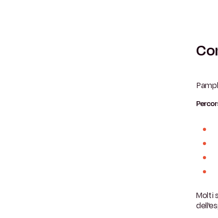
Com
Pamplo
Percors
Molti 
dell'e