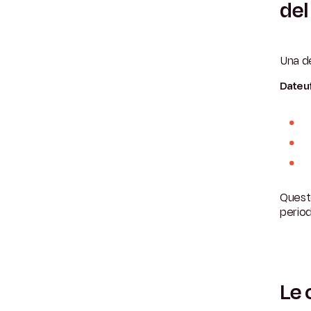
de
Una d
Date uf
Queste
perio
Le 