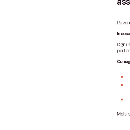
ass
L'even
In cos
Ogni m
partec
Consig
Molti 