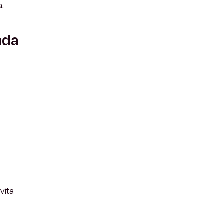
.
ada
vita