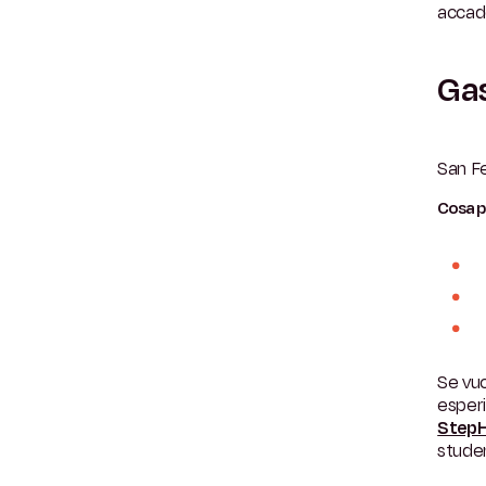
accade
Gas
San Fe
Cosa p
Se vuo
esper
Step
stude