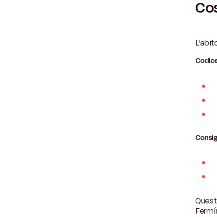
Cos
L'abit
Codice
Consig
Questa
Fermí