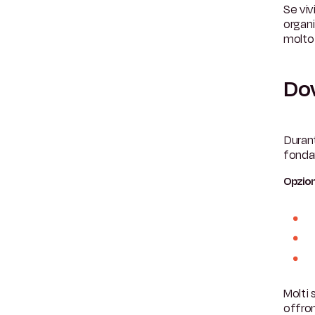
Se viv
organi
molto 
Dov
Durant
fonda
Opzion
Molti
offro