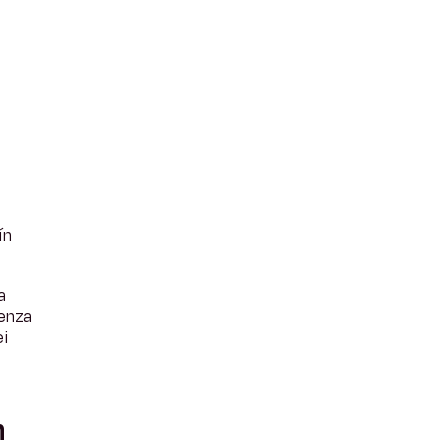
ín
a
senza
ei
n