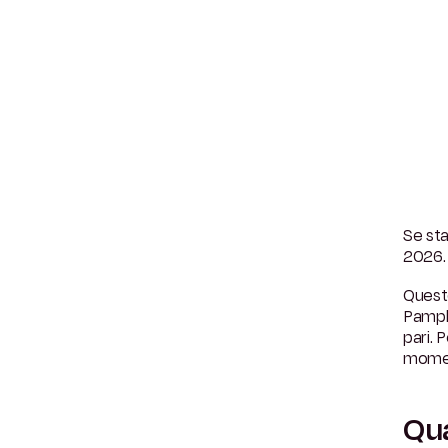
Se sta
2026.
Questo
Pamplo
pari. 
moment
Qua