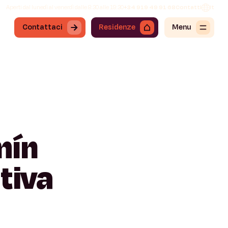
Aperti dal lunedì al venerdì dalle 8:30 alle 19:30
+34 919 49 91 68
Contatti
It
Contattaci
Residenze
Menu
mín
itiva
a