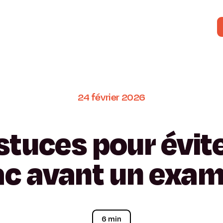
24
février
2026
stuces
pour
évit
ac
avant
un
exam
6 min