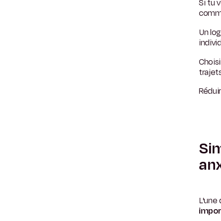
Si tu 
commen
Un log
indivi
Chois
trajet
Réduir
Sim
anx
L'une
impor