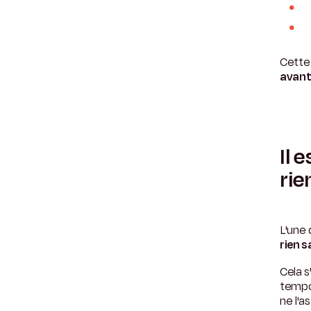
Cette 
avant
Il 
rie
L'une
rien 
Cela s
tempor
ne l'a