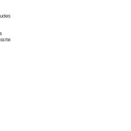
tudes
s
ssite