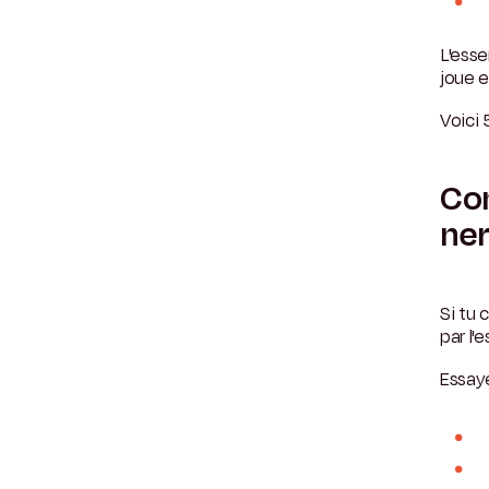
L'esse
joue e
Voici 
Con
ner
Si tu
par l'
Essaye