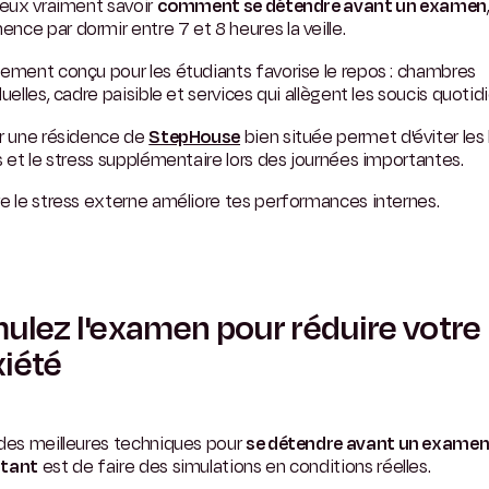
veux vraiment savoir
comment se détendre avant un examen
ce par dormir entre 7 et 8 heures la veille.
ement conçu pour les étudiants favorise le repos : chambres
duelles, cadre paisible et services qui allègent les soucis quotid
ir une résidence de
StepHouse
bien située permet d'éviter les
s et le stress supplémentaire lors des journées importantes.
e le stress externe améliore tes performances internes.
ulez l'examen pour réduire votre
iété
 des meilleures techniques pour
se détendre avant un exame
tant
est de faire des simulations en conditions réelles.