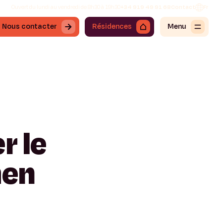
Ouvert du lundi au vendredi de 8h30 à 19h30
+34 919 49 91 68
Contact
Fr
Nous contacter
Résidences
Menu
er
le
en