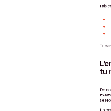
Fais c
Tu ser
L'e
tu 
De no
exam
se re
Un en