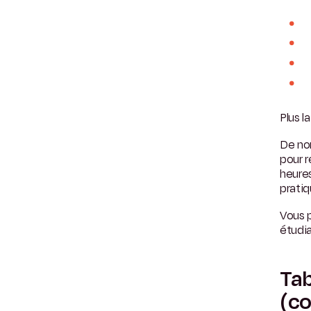
Plus l
De nom
pour r
heures
pratiq
Vous 
étudi
Tab
(co