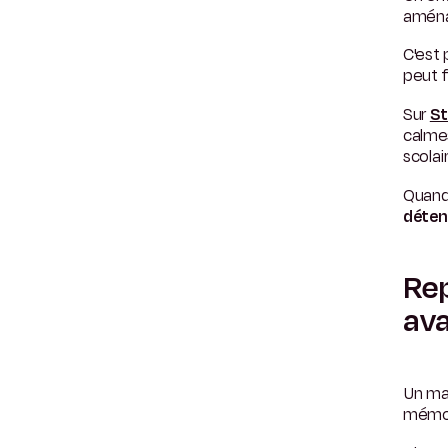
aménag
C'est 
peut f
Sur
St
calmes
scolai
Quand 
déten
Rep
av
Un mau
mémoi