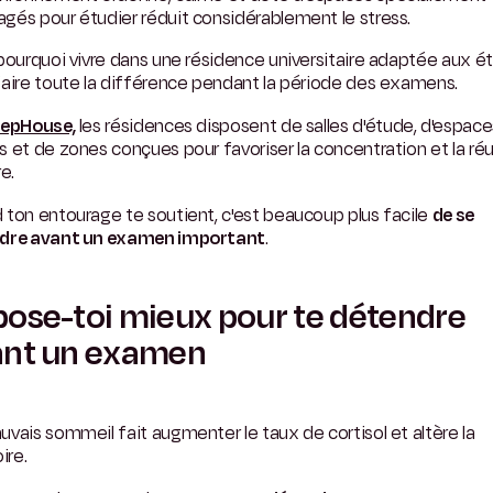
és pour étudier réduit considérablement le stress.
pourquoi vivre dans une résidence universitaire adaptée aux é
aire toute la différence pendant la période des examens.
epHouse,
les résidences disposent de salles d'étude, d'espace
 et de zones conçues pour favoriser la concentration et la réu
re.
ton entourage te soutient, c'est beaucoup plus facile
de se
dre avant un examen important
.
ose-toi mieux pour te détendre
ant un examen
vais sommeil fait augmenter le taux de cortisol et altère la
re.