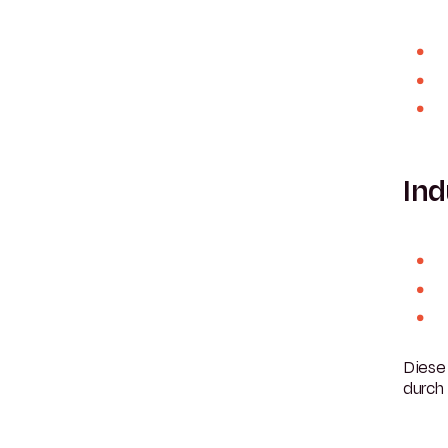
Ind
Dies
durch 