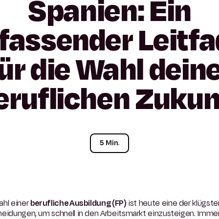
Spanien:
Ein
fassender
Leitf
ür
die
Wahl
dein
eruflichen
Zukun
5 Min.
ahl einer
berufliche Ausbildung (FP)
ist heute eine der klügste
heidungen, um schnell in den Arbeitsmarkt einzusteigen. Imme