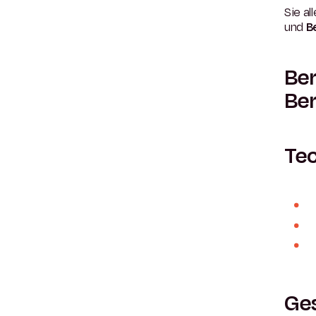
Sie a
und
B
Ber
Be
Te
Ge