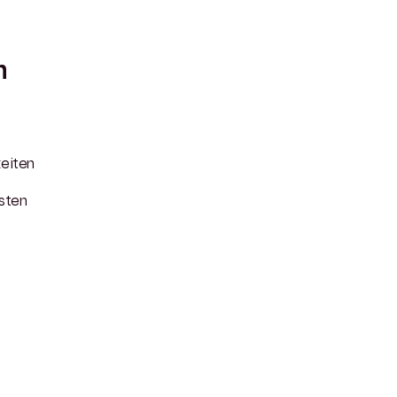
n
keiten
sten