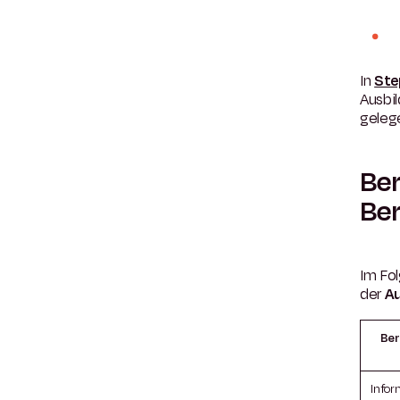
In
Ste
Ausbi
geleg
Ber
Ber
Im Fol
der
Au
Ber
Infor