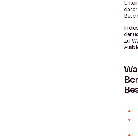
Unter
daher
Besch
In die
der
Ho
zur W
Ausbil
War
Ber
Be