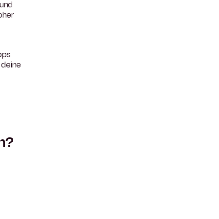
 und
hoher
ipps
 deine
n?