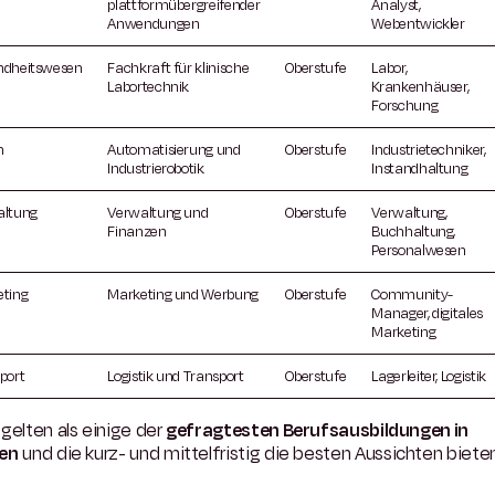
plattformübergreifender
Analyst,
Anwendungen
Webentwickler
ndheitswesen
Fachkraft für klinische
Oberstufe
Labor,
Labortechnik
Krankenhäuser,
Forschung
m
Automatisierung und
Oberstufe
Industrietechniker,
Industrierobotik
Instandhaltung
altung
Verwaltung und
Oberstufe
Verwaltung,
Finanzen
Buchhaltung,
Personalwesen
ting
Marketing und Werbung
Oberstufe
Community-
Manager, digitales
Marketing
port
Logistik und Transport
Oberstufe
Lagerleiter, Logistik
gelten als einige der
gefragtesten Berufsausbildungen in
en
und die kurz- und mittelfristig die besten Aussichten bieten