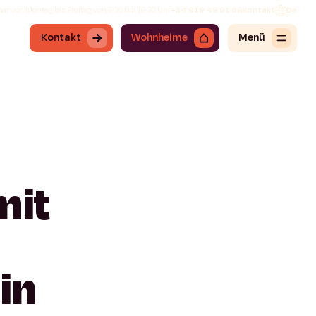
ar von Montag bis Freitag von 8:30 bis 19:30 Uhr
+34 919 49 91 68
Kontakt
De
Kontakt
Wohnheime
Menü
mit
in