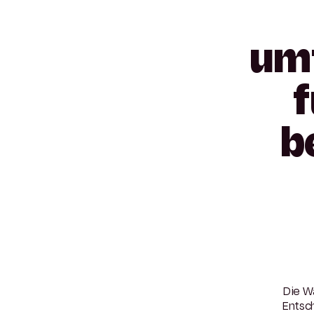
um
f
b
Die W
Entsc