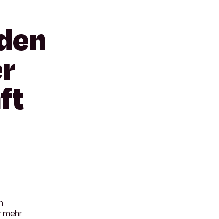
aden
er
ft
n
r mehr