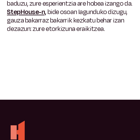
baduzu, zure esperientzia are hobea izango da.
StepHouse-n,
bide osoan lagunduko dizugu,
gauza bakarraz bakarrik kezkatu behar izan
dezazun: zure etorkizuna eraikitzea.