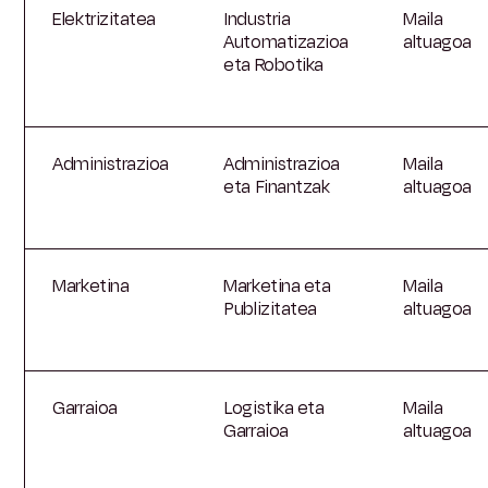
Elektrizitatea
Industria
Maila
Automatizazioa
altuagoa
eta Robotika
Administrazioa
Administrazioa
Maila
eta Finantzak
altuagoa
Marketina
Marketina eta
Maila
Publizitatea
altuagoa
Garraioa
Logistika eta
Maila
Garraioa
altuagoa