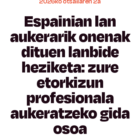
2026ko
otsailaren
2a
Espainian
lan
aukerarik
onenak
dituen
lanbide
heziketa:
zure
etorkizun
profesionala
aukeratzeko
gida
osoa