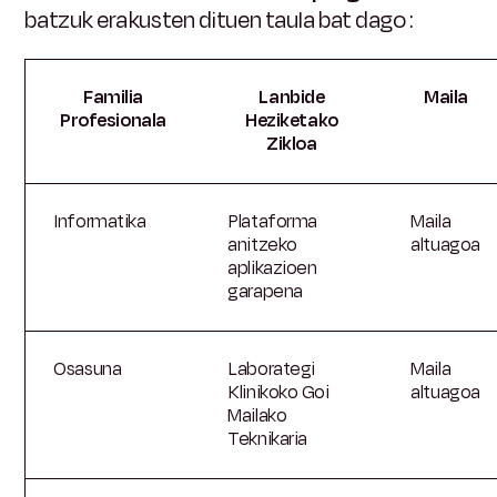
batzuk erakusten dituen taula bat dago
:
Familia
Lanbide
Maila
Profesionala
Heziketako
Zikloa
Informatika
Plataforma
Maila
anitzeko
altuagoa
aplikazioen
garapena
Osasuna
Laborategi
Maila
Klinikoko Goi
altuagoa
Mailako
Teknikaria