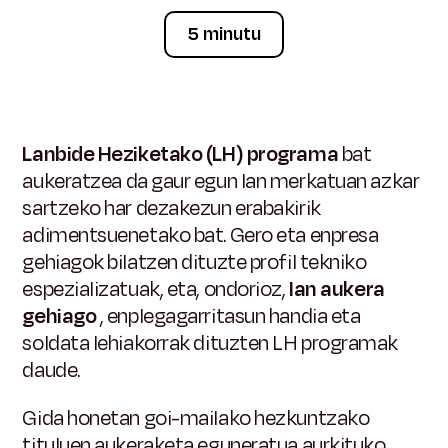
5 minutu
Lanbide Heziketako (LH) programa
bat
aukeratzea
da gaur egun lan merkatuan azkar
sartzeko har dezakezun erabakirik
adimentsuenetako bat. Gero eta enpresa
gehiagok bilatzen dituzte profil tekniko
espezializatuak, eta, ondorioz,
lan aukera
gehiago
, enplegagarritasun handia eta
soldata lehiakorrak dituzten LH programak
daude.
Gida honetan goi-mailako hezkuntzako
tituluen aukeraketa eguneratua aurkituko