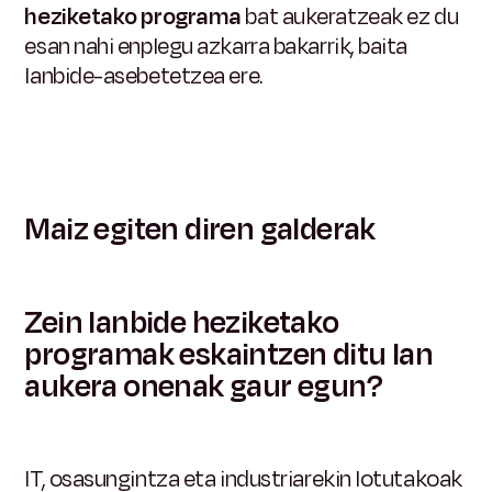
heziketako programa
bat aukeratzeak
ez du
esan nahi enplegu azkarra bakarrik, baita
lanbide-asebetetzea ere.
Maiz egiten diren galderak
Zein lanbide heziketako
programak eskaintzen ditu lan
aukera onenak gaur egun?
IT, osasungintza eta industriarekin lotutakoak