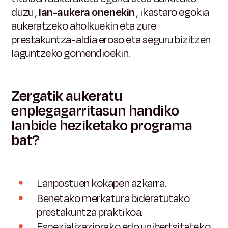
duzu
,
lan-aukera onenekin
, ikastaro egokia
aukeratzeko aholkuekin eta zure
prestakuntza-aldia eroso eta seguru bizitzen
laguntzeko gomendioekin.
Zergatik aukeratu
enplegagarritasun handiko
lanbide heziketako programa
bat?
Lanpostuen kokapen azkarra.
Benetako merkatura bideratutako
prestakuntza praktikoa.
Espezializaziorako edo unibertsitateko