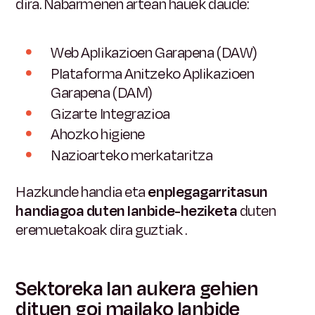
dira. Nabarmenen artean hauek daude:
Web Aplikazioen Garapena (DAW)
Plataforma Anitzeko Aplikazioen
Garapena (DAM)
Gizarte Integrazioa
Ahozko higiene
Nazioarteko merkataritza
Hazkunde handia eta
enplegagarritasun
handiagoa duten lanbide-heziketa
duten
eremuetakoak dira guztiak
.
Sektoreka lan aukera gehien
dituen goi mailako lanbide