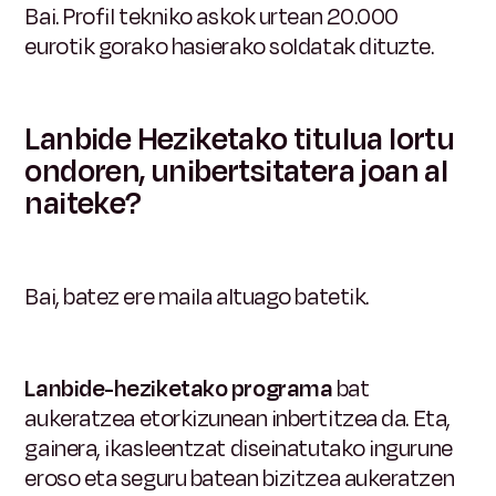
Bai. Profil tekniko askok urtean 20.000
eurotik gorako hasierako soldatak dituzte.
Lanbide Heziketako titulua lortu
ondoren, unibertsitatera joan al
naiteke?
Bai, batez ere maila altuago batetik.
Lanbide-heziketako programa
bat
aukeratzea
etorkizunean inbertitzea da. Eta,
gainera, ikasleentzat diseinatutako ingurune
eroso eta seguru batean bizitzea aukeratzen