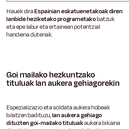
Hauek dira
Espainian eskatuenetakoak diren
lanbide heziketako programetako
batzuk
eta epe labur eta ertainean potentzial
handiena dutenak.
Goi mailako hezkuntzako
tituluak lan aukera gehiagorekin
Espezializazio eta soldata aukera hobeak
bilatzen badituzu,
lan aukera gehiago
dituzten goi-mailako tituluak
aukera bikaina