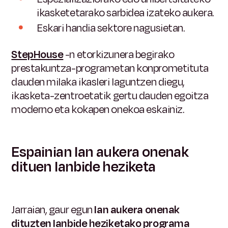
ikasketetarako sarbidea izateko aukera.
Eskari handia sektore nagusietan.
StepHouse
-n
etorkizunera begirako
prestakuntza-programetan konprometituta
dauden milaka ikasleri laguntzen diegu,
ikasketa-zentroetatik gertu dauden egoitza
moderno eta kokapen onekoa eskainiz.
Espainian lan aukera onenak
dituen lanbide heziketa
Jarraian, gaur egun
lan aukera onenak
dituzten lanbide heziketako programa