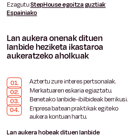
Ezagutu
StepHouse egoitza guztiak
Espainiako
Lan aukera onenak dituen
lanbide heziketa ikastaroa
aukeratzeko aholkuak
Aztertu zure interes pertsonalak.
Merkatuaren eskaria egiaztatu.
Benetako lanbide-ibilbideak berrikusi.
Enpresa batean praktikak egiteko
aukera kontuan hartu.
Lan aukera hobeak dituen lanbide