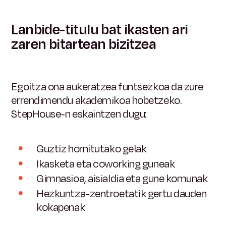
Lanbide-titulu bat ikasten ari
zaren bitartean bizitzea
Egoitza ona aukeratzea funtsezkoa da zure
errendimendu akademikoa hobetzeko.
StepHouse-n eskaintzen dugu:
Guztiz hornitutako gelak
Ikasketa eta coworking guneak
Gimnasioa, aisialdia eta gune komunak
Hezkuntza-zentroetatik gertu dauden
kokapenak