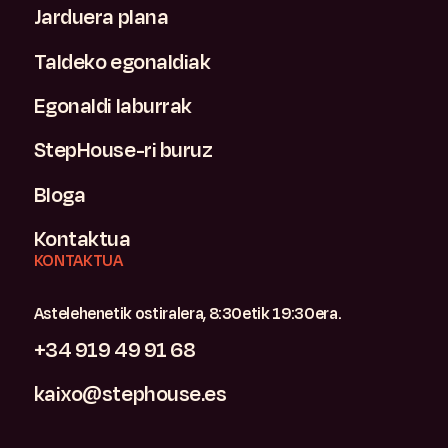
Jarduera plana
Taldeko egonaldiak
Egonaldi laburrak
StepHouse-ri buruz
Bloga
Kontaktua
KONTAKTUA
Astelehenetik ostiralera, 8:30etik 19:30era.
+34 919 49 91 68
kaixo@stephouse.es