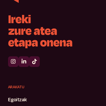
Ireki
zure
atea
etapa
onena
ARAKATU
Egoitzak