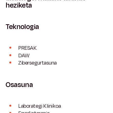
heziketa
Teknologia
PRESAK
DAW
Zibersegurtasuna
Osasuna
Laborategi Klinikoa