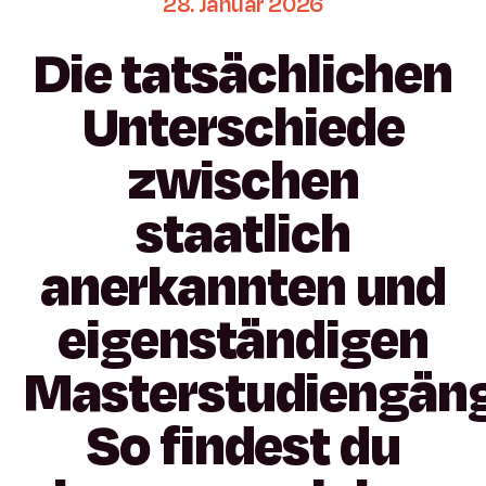
28.
Januar
2026
Die
tatsächlichen
Unterschiede
zwischen
staatlich
anerkannten
und
eigenständigen
Masterstudiengän
So
findest
du