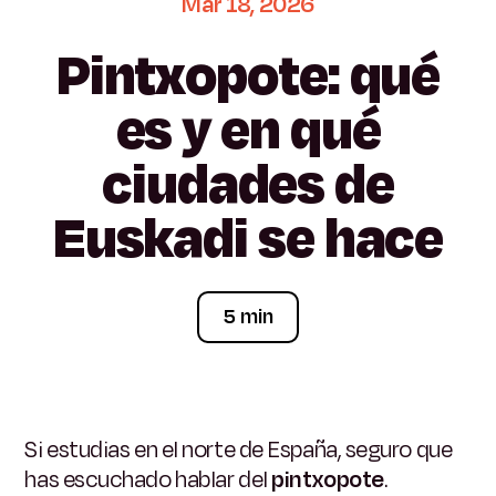
Mar
18,
2026
Pintxopote:
qué
es
y
en
qué
ciudades
de
Euskadi
se
hace
5 min
Si estudias en el norte de España, seguro que
has escuchado hablar del
pintxopote
.