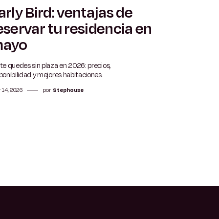
arly Bird: ventajas de
5 min
eservar tu residencia en
ayo
te quedes sin plaza en 2026: precios,
ponibilidad y mejores habitaciones.
 14, 2026
por
Stephouse