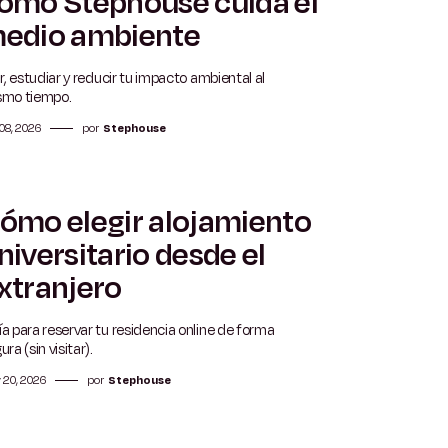
ómo Stephouse cuida el
edio ambiente
ir, estudiar y reducir tu impacto ambiental al
smo tiempo.
 08, 2026
por
Stephouse
ómo elegir alojamiento
5 min
niversitario desde el
xtranjero
a para reservar tu residencia online de forma
ura (sin visitar).
 20, 2026
por
Stephouse