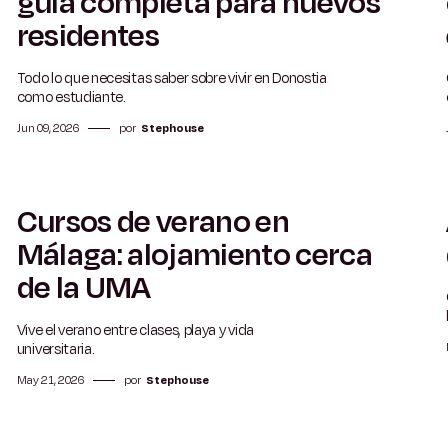
guía completa para nuevos
residentes
Todo lo que necesitas saber sobre vivir en Donostia
como estudiante.
Jun 09, 2026
por
Stephouse
Cursos de verano en
5 min
Málaga: alojamiento cerca
de la UMA
Vive el verano entre clases, playa y vida
universitaria.
May 21, 2026
por
Stephouse