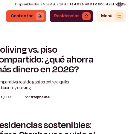
Disponibles de L a V de 8:30 a 19:30h
+34 919 49 91 68
Contacto
Es
Contactar
Residencias
Menú
oliving vs. piso
5 min
ompartido: ¿qué ahorra
ás dinero en 2026?
parativa real de gastos entre alquiler
dicional y coliving.
 09, 2026
por
Stephouse
esidencias sostenibles:
5 min