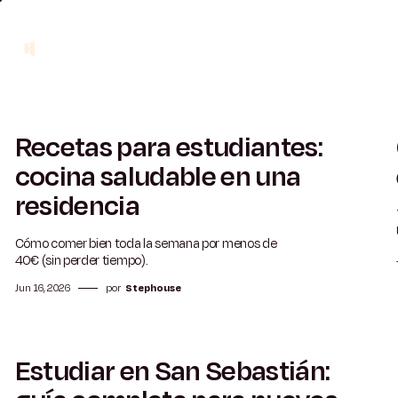
Recetas para estudiantes:
5 min
cocina saludable en una
residencia
Cómo comer bien toda la semana por menos de
40€ (sin perder tiempo).
Jun 16, 2026
por
Stephouse
Estudiar en San Sebastián:
5 min