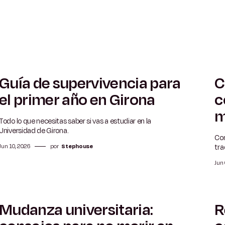
Guía de supervivencia para
C
5 min
el primer año en Girona
c
m
Todo lo que necesitas saber si vas a estudiar en la
Universidad de Girona.
Com
tra
Jun 10, 2026
por
Stephouse
Jun
Mudanza universitaria:
R
5 min