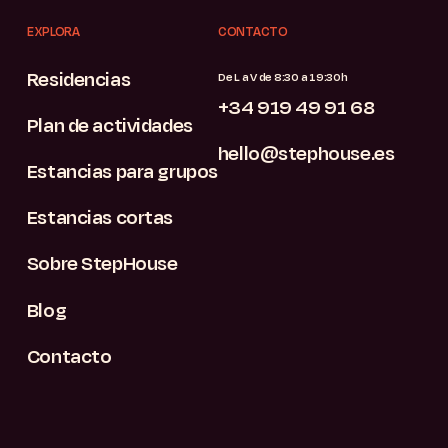
EXPLORA
CONTACTO
Residencias
De L a V de 8:30 a 19:30h
+34 919 49 91 68
Plan de actividades
hello@stephouse.es
Estancias para grupos
Estancias cortas
Sobre StepHouse
Blog
Contacto