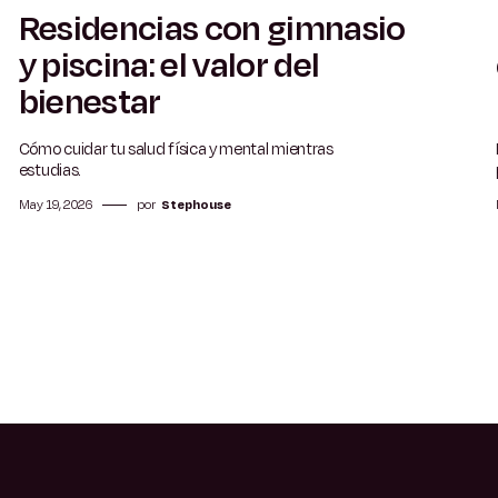
Residencias con gimnasio
5 min
y piscina: el valor del
bienestar
Cómo cuidar tu salud física y mental mientras
estudias.
May 19, 2026
por
Stephouse