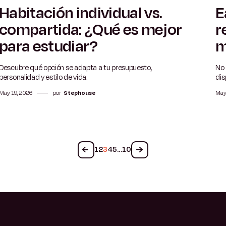
Habitación individual vs.
E
5 min
compartida: ¿Qué es mejor
r
para estudiar?
m
Descubre qué opción se adapta a tu presupuesto,
No 
personalidad y estilo de vida.
dis
May 19, 2026
por
Stephouse
May
1
2
3
4
5
…
10