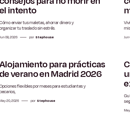
consejos para no morir en
c
el intento
m
Cómo enviar tus maletas, ahorrar dinero y
Viv
organizar tu traslado sin estrés.
mi
Jun 08, 2026
por
Stephouse
Jun
Alojamiento para prácticas
C
5 min
de verano en Madrid 2026
u
e
Opciones flexibles por meses para estudiantes y
becarios,
Guí
seg
May 20, 2026
por
Stephouse
May