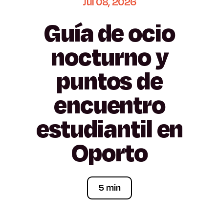
Jul
08,
2026
Guía
de
ocio
nocturno
y
puntos
de
encuentro
estudiantil
en
Oporto
5 min