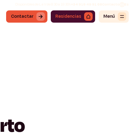
Disponibles de L a V de 8:30 a 19:30h
+34 919 49 91 68
Contacto
Es
Contactar
Residencias
Menú
rto