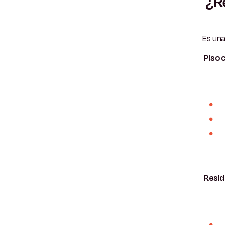
¿Re
Es una
Piso 
Resid