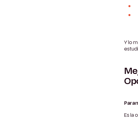
Y lo m
estud
Mej
Op
Paran
Es la 