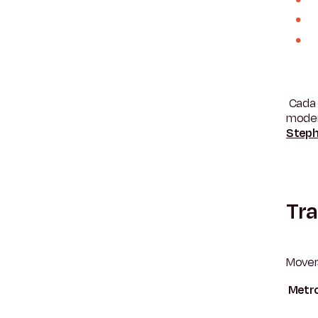
Cada 
moder
Step
Tra
Movers
Metro