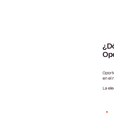
¿Dó
Op
Oporto
en el 
La el