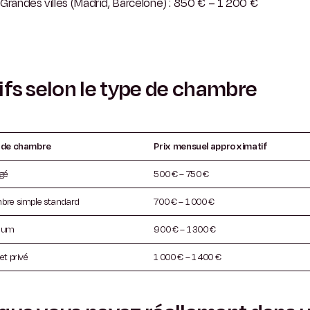
Grandes villes (Madrid, Barcelone) : 850 € – 1 200 €
ifs selon le type de chambre
 de chambre
Prix mensuel approximatif
gé
500 € – 750 €
re simple standard
700 € – 1 000 €
ium
900 € – 1 300 €
et privé
1 000 € – 1 400 €