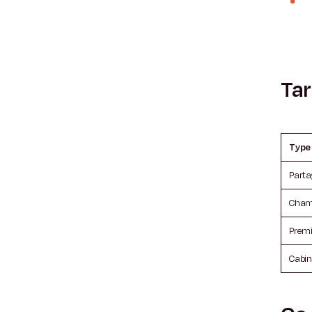
Tar
Type
Parta
Chamb
Prem
Cabin