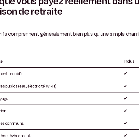
que vous payez réellement dans 
son de retraite
arifs comprennent généralement bien plus qu'une simple chamb
ce
Inclus
ment meublé
✔
es publics (eau, électricité, Wi-Fi)
✔
oyage
✔
tien
✔
ces communs
✔
ités et événements
✔