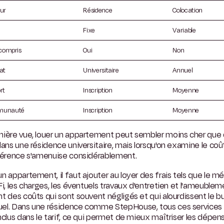
ur
Résidence
Colocation
Fixe
Variable
 compris
Oui
Non
at
Universitaire
Annuel
rt
Inscription
Moyenne
unauté
Inscription
Moyenne
mière vue, louer un appartement peut sembler moins cher que
dans une résidence universitaire, mais lorsqu'on examine le coût
fférence s'amenuise considérablement.
n appartement, il faut ajouter au loyer des frais tels que le m
Fi, les charges, les éventuels travaux d'entretien et l'ameublem
t des coûts qui sont souvent négligés et qui alourdissent le 
el. Dans une résidence comme StepHouse, tous ces services
nclus dans le tarif, ce qui permet de mieux maîtriser les dépen