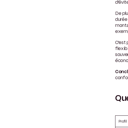
d'évit
De pl
durée 
montan
exempl
C'est 
flexib
souve
écono
Concl
confor
Que
Profil