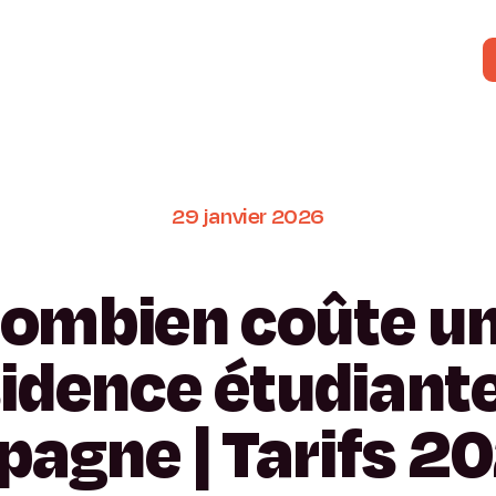
29
janvier
2026
ombien
coûte
u
sidence
étudiant
pagne
|
Tarifs
20