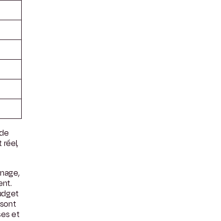
 de
 réel,
énage,
ent.
budget
 sont
ses et