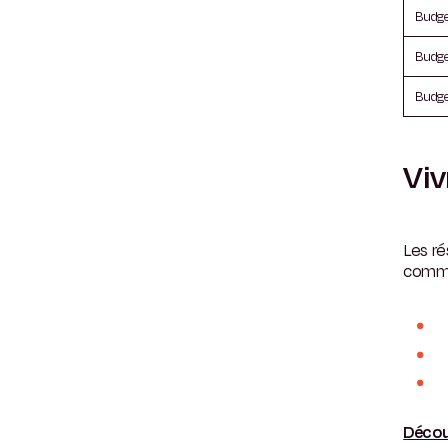
Budge
Budg
Budge
Viv
Les r
commu
Décou