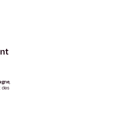
ent
pagne
,
t des