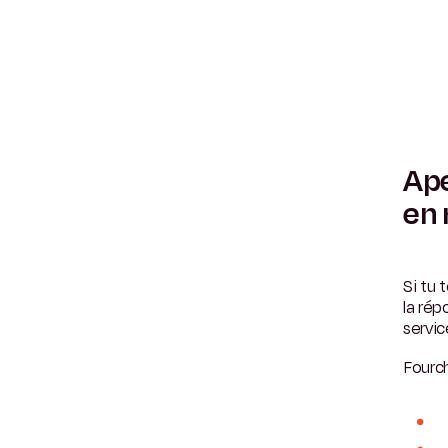
Ape
en 
Si tu
la rép
servic
Fourch