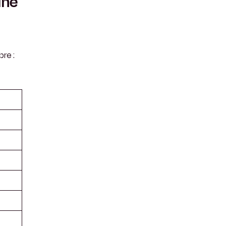
une
re :