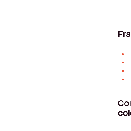
Fra
Com
col