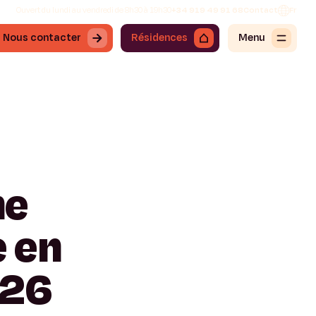
Ouvert du lundi au vendredi de 8h30 à 19h30
+34 919 49 91 68
Contact
Fr
Nous contacter
Résidences
Menu
ne
e
en
26