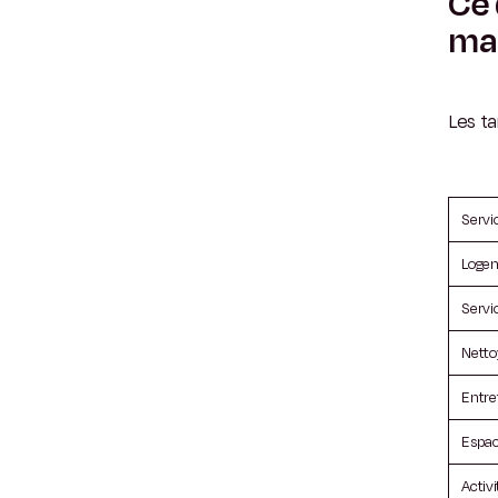
Ce 
mai
Les t
Servi
Loge
Servic
Nett
Entre
Espa
Activ