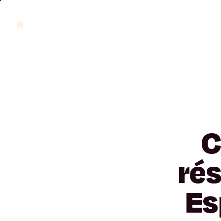
C
ré
Es