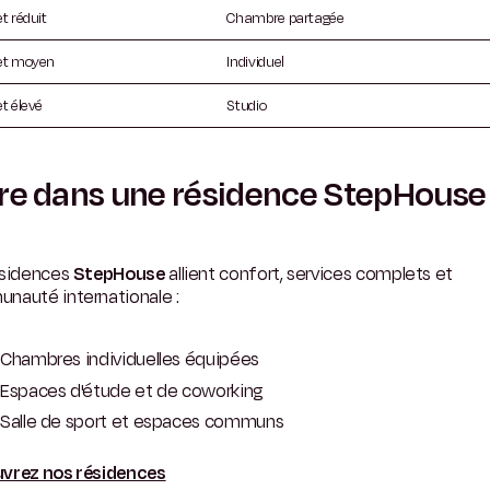
t réduit
Chambre partagée
et moyen
Individuel
t élevé
Studio
re dans une résidence StepHouse
ésidences
StepHouse
allient confort, services complets et
nauté internationale :
Chambres individuelles équipées
Espaces d'étude et de coworking
Salle de sport et espaces communs
vrez nos résidences