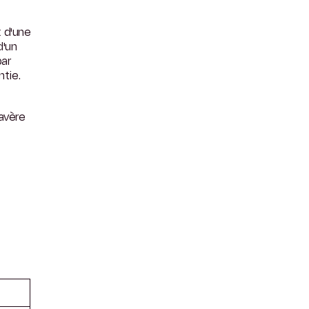
 d'une
d'un
par
ntie.
avère