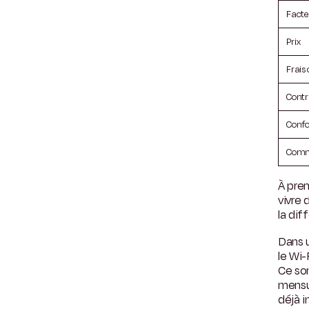
Facte
Prix
Frais
Contr
Confo
Comm
À pre
vivre 
la di
Dans u
le Wi-
Ce son
mensu
déjà i