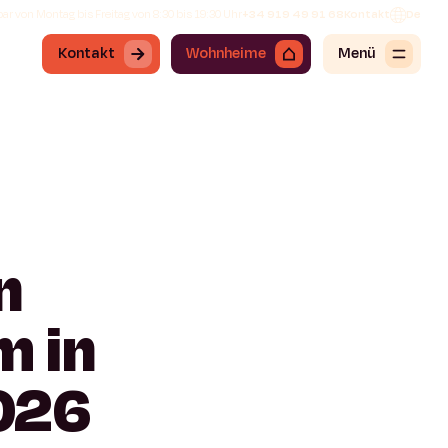
ar von Montag bis Freitag von 8:30 bis 19:30 Uhr
+34 919 49 91 68
Kontakt
De
Kontakt
Wohnheime
Menü
n
im
in
026