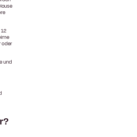
pHouse
ere
 12
eime
r oder
ce und
d
r?