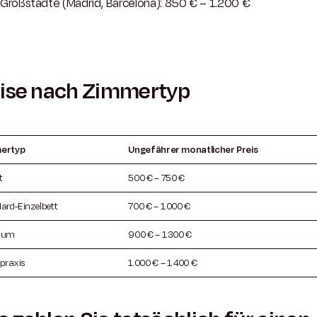
Großstädte (Madrid, Barcelona): 850 € – 1.200 €
ise nach Zimmertyp
ertyp
Ungefährer monatlicher Preis
t
500 € – 750 €
ard-Einzelbett
700 € – 1.000 €
ium
900 € – 1.300 €
tpraxis
1.000 € – 1.400 €