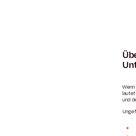
Übe
Un
Wenn 
lautet
und d
Ungef