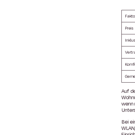
Fakto
Preis
Inklu
Vertr
Komf
Geme
Auf de
Wohnu
wenn m
Unters
Bei e
WLAN,
Einric