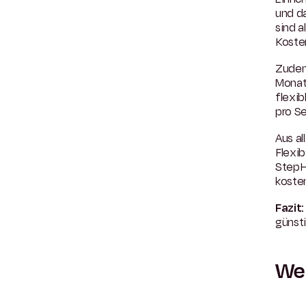
und d
sind a
Koste
Zudem
Monat
flexib
pro S
Aus al
Flexi
StepHo
koste
Fazit:
günsti
Wel