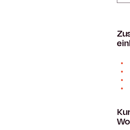
Zus
ein
Kur
Wo