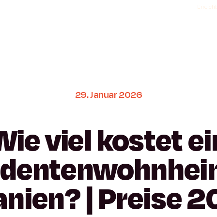
Erreichb
29.
Januar
2026
Wie
viel
kostet
ei
udentenwohnhe
anien?
|
Preise
2