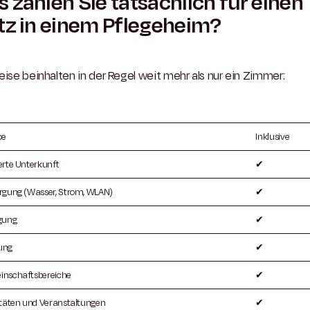
 zahlen Sie tatsächlich für einen
tz in einem Pflegeheim?
eise beinhalten in der Regel weit mehr als nur ein Zimmer:
ce
Inklusive
erte Unterkunft
✔
rgung (Wasser, Strom, WLAN)
✔
gung
✔
ung
✔
nschaftsbereiche
✔
itäten und Veranstaltungen
✔