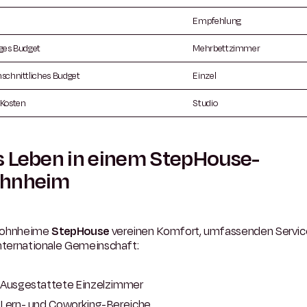
Empfehlung
ges Budget
Mehrbettzimmer
schnittliches Budget
Einzel
Kosten
Studio
 Leben in einem StepHouse-
hnheim
Wohnheime
StepHouse
vereinen Komfort, umfassenden Servic
internationale Gemeinschaft:
Ausgestattete Einzelzimmer
Lern- und Coworking-Bereiche