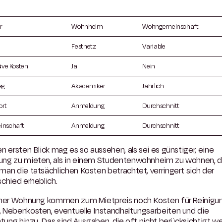
r
Wohnheim
Wohngemeinschaft
Festnetz
Variable
sive Kosten
Ja
Nein
ag
Akademiker
Jährlich
ort
Anmeldung
Durchschnitt
inschaft
Anmeldung
Durchschnitt
n ersten Blick mag es so aussehen, als sei es günstiger, eine
ng zu mieten, als in einem Studentenwohnheim zu wohnen, 
an die tatsächlichen Kosten betrachtet, verringert sich der
chied erheblich.
iner Wohnung kommen zum Mietpreis noch Kosten für Reinigun
 Nebenkosten, eventuelle Instandhaltungsarbeiten und die
htung hinzu. Das sind Ausgaben, die oft nicht berücksichtigt w