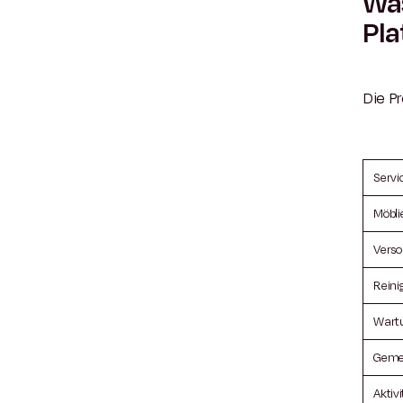
Was
Pla
Die Pr
Servi
Möbli
Verso
Reini
Wart
Gemei
Aktiv