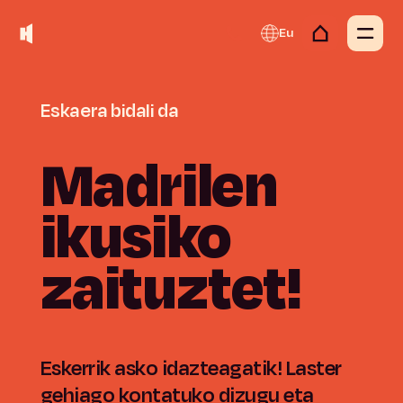
Eu
Eskaera
bidali
da
Madrilen
ikusiko
zaituztet!
Eskerrik asko idazteagatik! Laster
gehiago kontatuko dizugu eta