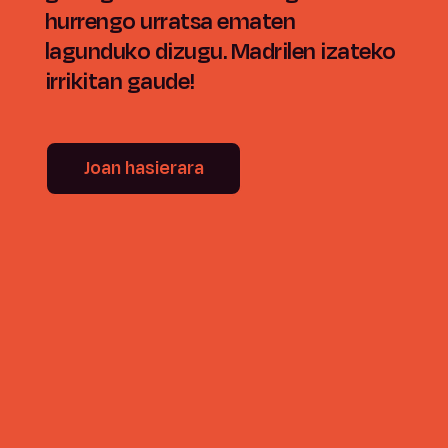
hurrengo urratsa ematen
lagunduko dizugu. Madrilen izateko
irrikitan gaude!
Joan hasierara