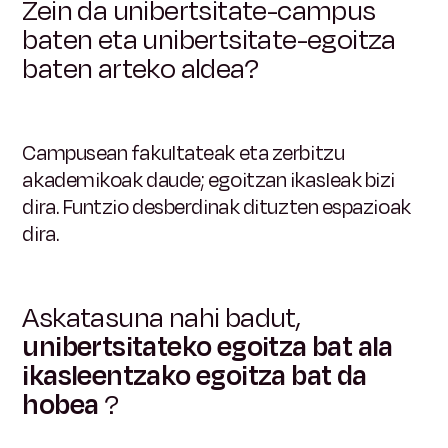
Zein da unibertsitate-campus
baten eta unibertsitate-egoitza
baten arteko aldea?
Campusean fakultateak eta zerbitzu
akademikoak daude; egoitzan ikasleak bizi
dira. Funtzio desberdinak dituzten espazioak
dira.
Askatasuna nahi badut,
unibertsitateko egoitza bat ala
ikasleentzako egoitza bat
da
hobea
?