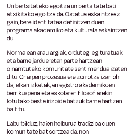
Unibertsitateko egoitza unibertsitate bati
atxikitako egoitza da. Ostatua eskaintzeaz
gain, bere identitatea definitzen duen
programa akademiko eta kulturala eskaintzen
du.
Normalean arau argiak, ordutegi egituratuak
eta barne jardueretan parte hartzean
oinarritutako komunitate sentimendua izaten
ditu. Onarpen prozesua ere zorrotza izan ohi
da, elkarrizketak, erregistro akademikoen
berrikuspena eta eskolaren filosofiarekin
lotutako beste irizpide batzuk barne hartzen
baititu.
Laburbilduz, haien helburua tradizioa duen
komunitate bat sortzea da, non