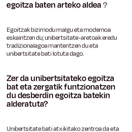
egoitza baten arteko aldea
?
Egoitzak bizimodu malgu eta modernoa
eskaintzen du; unibertsitate-aretoak eredu
tradizionalagoa mantentzen du eta
unibertsitate bati lotuta dago.
Zer da unibertsitateko egoitza
bat eta zergatik funtzionatzen
du desberdin egoitza batekin
alderatuta?
Unibertsitate bati atxikitako zentroa da eta