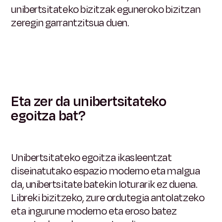
unibertsitateko bizitzak eguneroko bizitzan
zeregin garrantzitsua duen.
Eta zer da unibertsitateko
egoitza bat?
Unibertsitateko egoitza ikasleentzat
diseinatutako espazio moderno eta malgua
da, unibertsitate batekin loturarik ez duena.
Libreki bizitzeko, zure ordutegia antolatzeko
eta ingurune moderno eta eroso batez