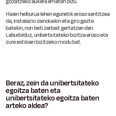
gozatzeko aukera ematen dizu.
Haien helburua lehen egunetik eroso sentitzea
da, instalazio zainduekin eta giro gazte
batekin, non beti zerbait gertatzen den.
Laburbilduz, unibertsitateko bizitza eroso eta
zure estiloan bizitzeko modu bat.
Beraz, zein da unibertsitateko
egoitza baten eta
unibertsitateko egoitza baten
arteko aldea?