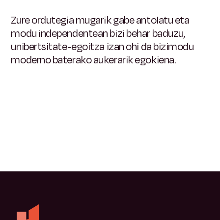
Zure ordutegia mugarik gabe antolatu eta
modu independentean bizi behar baduzu,
unibertsitate-egoitza izan ohi da bizimodu
moderno baterako aukerarik egokiena.