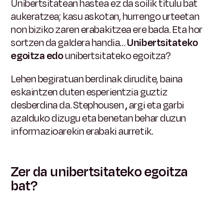
Unibertsitatean hastea ez da soilik titulu bat
aukeratzea; kasu askotan, hurrengo urteetan
non biziko zaren erabakitzea ere bada. Eta hor
sortzen da galdera handia…
Unibertsitateko
egoitza edo
unibertsitateko egoitza?
Lehen begiratuan berdinak dirudite, baina
eskaintzen duten esperientzia guztiz
desberdina da. Stephousen
,
argi eta garbi
azalduko dizugu eta benetan behar duzun
informazioarekin erabaki aurretik.
Zer da unibertsitateko egoitza
bat?