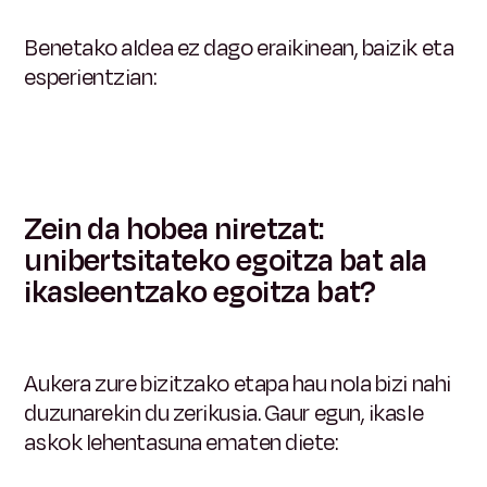
Benetako aldea ez dago eraikinean, baizik eta
esperientzian:
Zein da hobea niretzat:
unibertsitateko egoitza bat ala
ikasleentzako egoitza bat?
Aukera zure bizitzako etapa hau nola bizi nahi
duzunarekin du zerikusia. Gaur egun, ikasle
askok lehentasuna ematen diete: