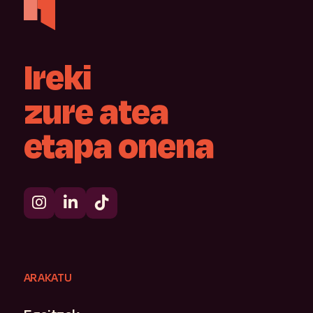
Ireki
zure
atea
etapa
onena
ARAKATU