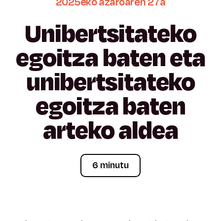
2025eko
azaroaren
27a
Unibertsitateko
egoitza
baten
eta
unibertsitateko
egoitza
baten
arteko
aldea
6 minutu