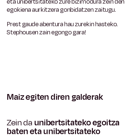
eta unibertsitateko zure bizimodura zein den
egokiena aurkitzera gonbidatzen zaitugu.
Prest gaude abentura hau zurekin hasteko.
Stephousen zain egongo gara!
Maiz egiten diren galderak
Zein da
unibertsitateko egoitza
baten eta unibertsitateko