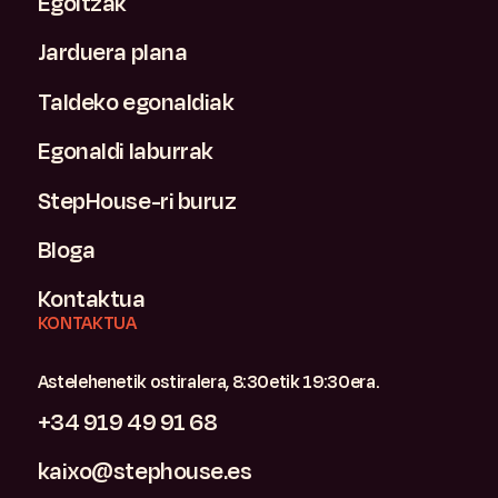
Egoitzak
Jarduera plana
Taldeko egonaldiak
Egonaldi laburrak
StepHouse-ri buruz
Bloga
Kontaktua
KONTAKTUA
Astelehenetik ostiralera, 8:30etik 19:30era.
+34 919 49 91 68
kaixo@stephouse.es