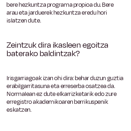
bere hezkuntza programa propioa du. Bere
arau eta jarduerek hezkuntza eredu hori
islatzen dute.
Zeintzuk dira ikasleen egoitza
baterako baldintzak?
Irisgarriagoak izan ohi dira: behar duzun guztia
erabilgarritasuna eta erreserba osatzea da.
Normalean ez dute elkarrizketarik edo zure
erregistro akademikoaren berrikuspenik
eskatzen.