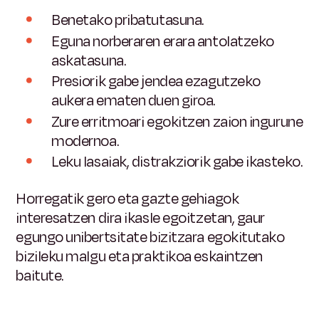
Benetako pribatutasuna.
Eguna norberaren erara antolatzeko
askatasuna.
Presiorik gabe jendea ezagutzeko
aukera ematen duen giroa.
Zure erritmoari egokitzen zaion ingurune
modernoa.
Leku lasaiak, distrakziorik gabe ikasteko.
Horregatik gero eta gazte gehiagok
interesatzen dira ikasle egoitzetan, gaur
egungo unibertsitate bizitzara egokitutako
bizileku malgu eta praktikoa eskaintzen
baitute.