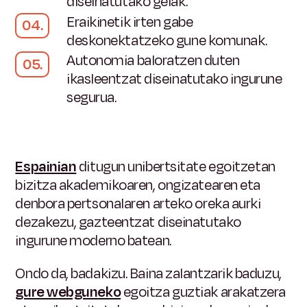
diseinatutako gelak.
Eraikinetik irten gabe
deskonektatzeko gune komunak.
Autonomia baloratzen duten
ikasleentzat diseinatutako ingurune
segurua.
Espainian
ditugun
unibertsitate egoitzetan
bizitza akademikoaren, ongizatearen eta
denbora pertsonalaren arteko oreka aurki
dezakezu, gazteentzat diseinatutako
ingurune moderno batean.
Ondo da, badakizu. Baina zalantzarik baduzu,
gure webguneko
egoitza guztiak arakatzera