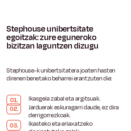
Stephouse unibertsitate
egoitzak: zure eguneroko
bizitzan laguntzen dizugu
Stephouse-k unibertsitatera joaten hasten
direnen benetako beharrei erantzuten die:
Ikasgela zabal eta argitsuak.
Jarduerak eskuragarri daude, ez dira
derrigorrezkoak.
Ikasteko eta erlaxatzeko