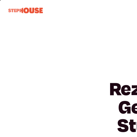
Re
G
S