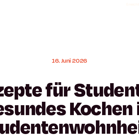
Erreichb
16.
Juni
2026
zepte
für
Studen
esundes
Kochen
tudentenwohnhe