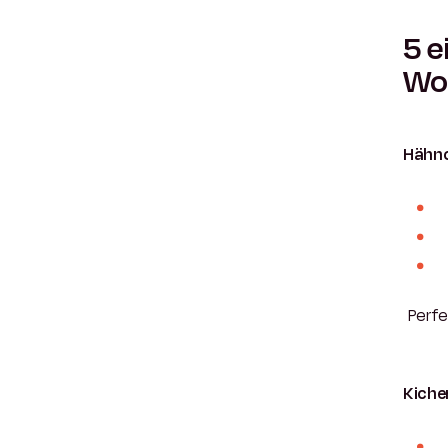
5 e
Wo
Hähnc
Perfe
Kiche