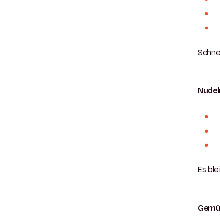
Schnel
Nudel
Es ble
Gemü