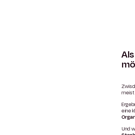
Als
mö
Zwisc
meist
Ergebn
eine k
Organ
Und w