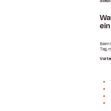
Step
Was
ein
Beim B
Tag, 
Vortei