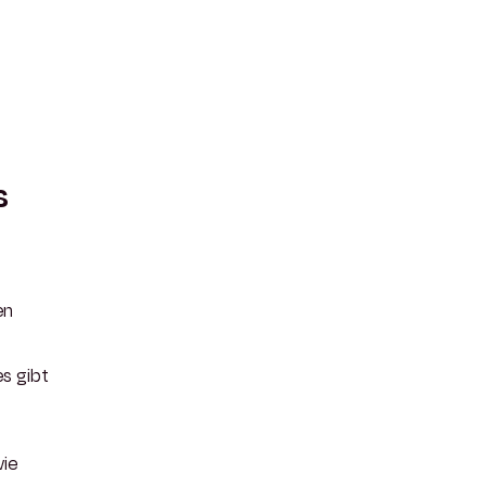
s
en
es gibt
wie