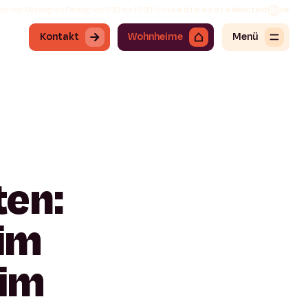
ar von Montag bis Freitag von 8:30 bis 19:30 Uhr
+34 919 49 91 68
Kontakt
De
Kontakt
Wohnheime
Menü
ten:
im
im