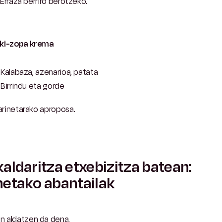
Erraza berriro berotzeko.
ki-zopa krema
Kalabaza, azenarioa, patata
Birrindu eta gorde
arinetarako aproposa.
aldaritza etxebizitza batean:
etako abantailak
 aldatzen da dena.