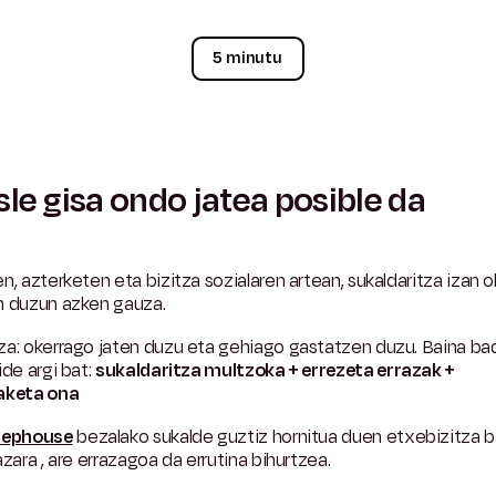
5 minutu
sle gisa ondo jatea posible da
n, azterketen eta bizitza sozialaren artean, sukaldaritza izan o
n duzun azken gauza.
za: okerrago jaten duzu eta gehiago gastatzen duzu.
Baina ba
ide argi bat:
sukaldaritza multzoka + errezeta errazak +
aketa ona
tephouse
bezalako sukalde guztiz hornitua duen etxebizitza 
azara
, are errazagoa da errutina bihurtzea.