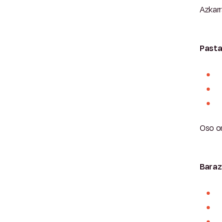
Azkarr
Pasta
Oso o
Barazk