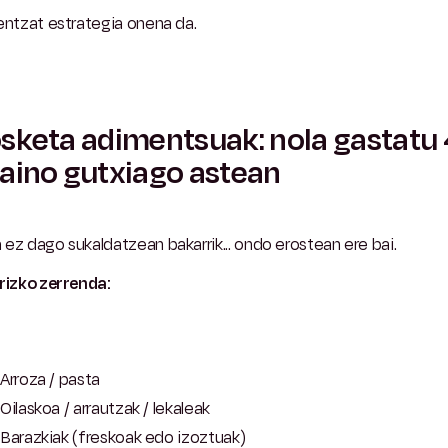
entzat estrategia onena da.
sketa adimentsuak: nola gastatu
aino gutxiago astean
ez dago sukaldatzean bakarrik... ondo erostean ere bai.
rizko zerrenda:
Arroza / pasta
Oilaskoa / arrautzak / lekaleak
Barazkiak (freskoak edo izoztuak)