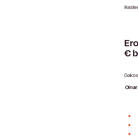
Ikasle
Ero
€ b
Gakoa 
Oinar