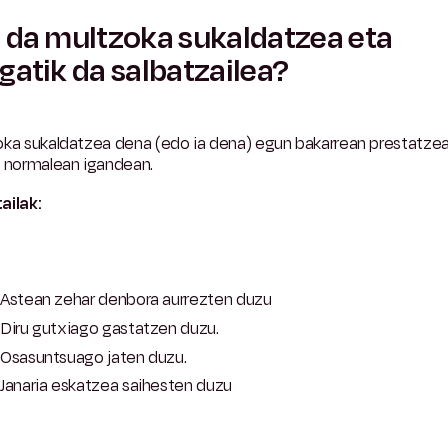
 da multzoka sukaldatzea eta
gatik da salbatzailea?
oka sukaldatzea dena (edo ia dena) egun bakarrean prestatze
, normalean igandean.
ailak:
Astean zehar denbora aurrezten duzu
Diru gutxiago gastatzen duzu.
Osasuntsuago jaten duzu.
Janaria eskatzea saihesten duzu