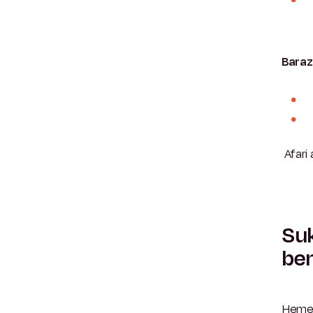
Baraz
Afari 
Suk
ben
Hemen