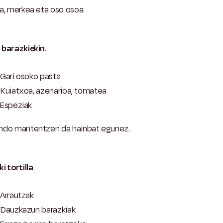
a, merkea eta oso osoa.
 barazkiekin.
Gari osoko pasta
Kuiatxoa, azenarioa, tomatea
Espeziak
ndo mantentzen da hainbat egunez.
i tortilla
Arrautzak
Dauzkazun barazkiak.