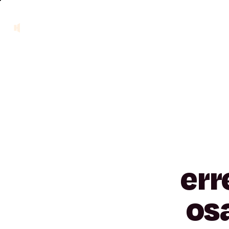
err
os