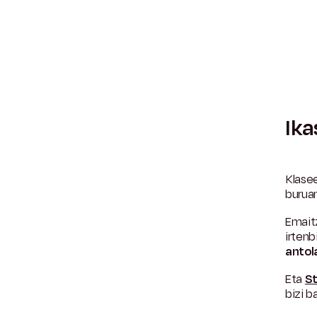
Ika
Klasee
burua
Emait
irtenb
antol
Eta
S
bizi b