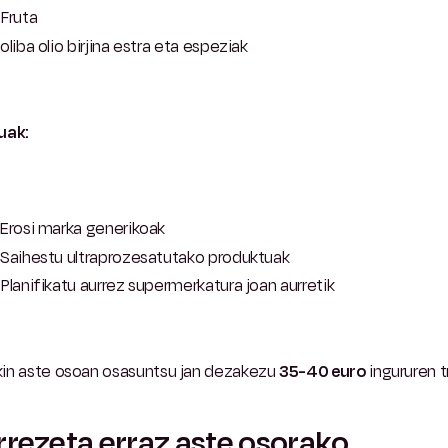
Fruta
oliba olio birjina estra eta espeziak
uak:
Erosi marka generikoak
Saihestu ultraprozesatutako produktuak
Planifikatu aurrez supermerkatura joan aurretik
in aste osoan osasuntsu jan dezakezu
35-40 euro
ingururen 
rrezeta erraz aste osorako