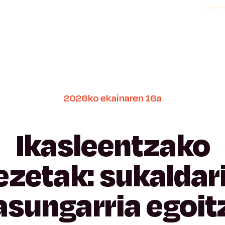
Astelehe
2026ko
ekainaren
16a
Ikasleentzako
ezetak:
sukaldar
asungarria
egoit