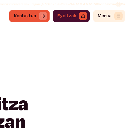
netik ostiralera eskuragarri, 8:30etik 19:30era.
+34 919 49 91 68
Kontaktua
Eu
Kontaktua
Egoitzak
Menua
itza
zan