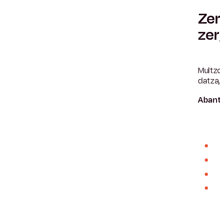
Zer
zer
Multz
datza
Abant