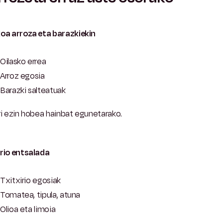
koa arroza eta barazkiekin
Oilasko errea
Arroz egosia
Barazki salteatuak
i ezin hobea hainbat egunetarako.
irio entsalada
Txitxirio egosiak
Tomatea, tipula, atuna
Olioa eta limoia