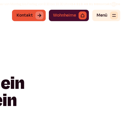
ar von Montag bis Freitag von 8:30 bis 19:30 Uhr
+34 919 49 91 68
Kontakt
De
Kontakt
Wohnheime
Menü
ein
ein