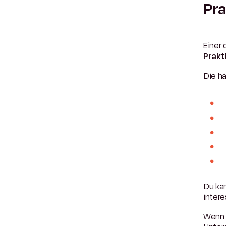
Pr
Einer 
Prakt
Die hä
Du ka
intere
Wenn 