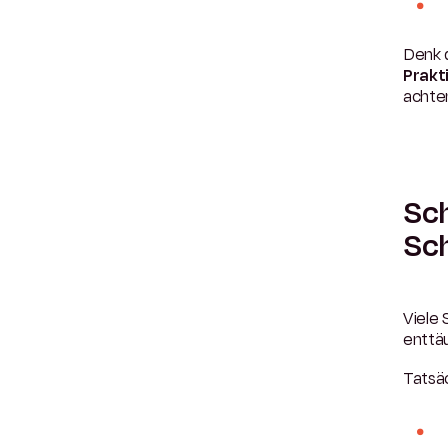
Denk 
Prakt
achte
Sch
Sch
Viele 
enttäu
Tatsäc