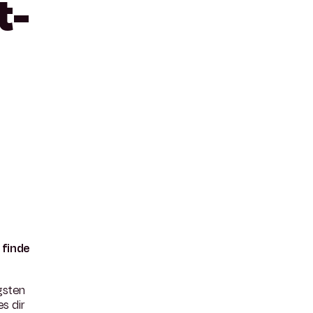
t-
 finde
gsten
s dir