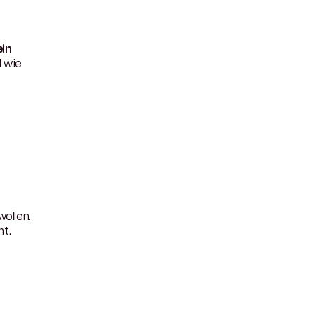
ein
d wie
wollen.
nt.