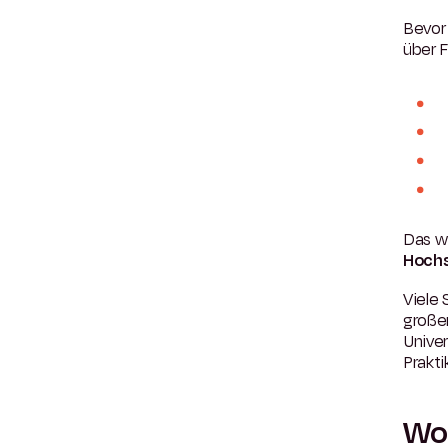
Bevor 
über F
Das wi
Hochs
Viele 
großen
Unive
Prakt
Wo