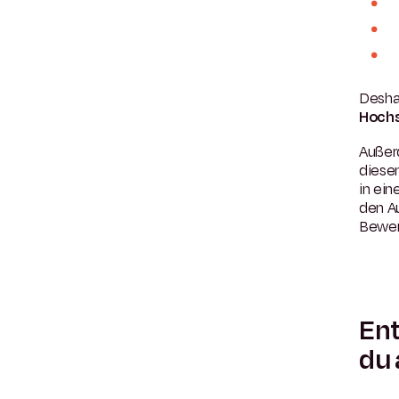
Desha
Hochs
Außer
diese
in ei
den A
Bewer
Ent
du 