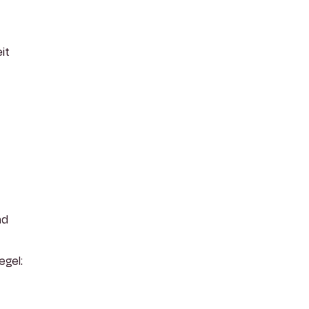
it
nd
egel: