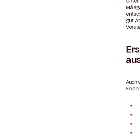
Untern
Málaga
entsch
gut a
Vorst
Ers
aus
Auch 
Folge