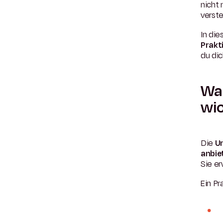
nicht
verste
In die
Prakt
du dic
War
wic
Die
Un
anbie
Sie e
Ein Pr