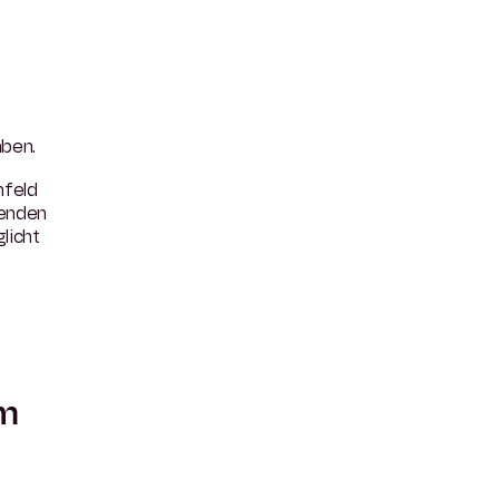
aben.
mfeld
renden
licht
um