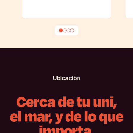
Ubicación
Cerca
de
tu
uni,
el
mar,
y
de
lo
que
importa.