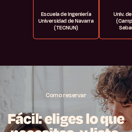
Escuela de Ingeniería
Univ. d
Universidad de Navarra
(Camp
(TECNUN)
Sebas
Como
reservar
Fácil:
eliges
lo
que