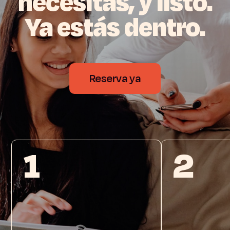
necesitas,
y
listo.
Ya
estás
dentro.
Reserva ya
1
2