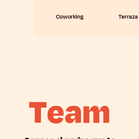
Coworking
Terraza 
team
T
e
a
m