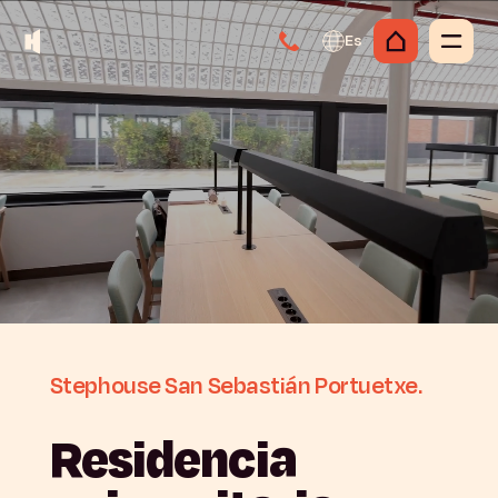
Es
Stephouse
San
Sebastián
Portuetxe.
Residencia